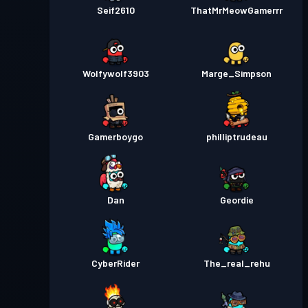
Seif2610
ThatMrMeowGamerrr
Wolfywolf3903
Marge_Simpson
Gamerboygo
philliptrudeau
Dan
Geordie
CyberRider
The_real_rehu