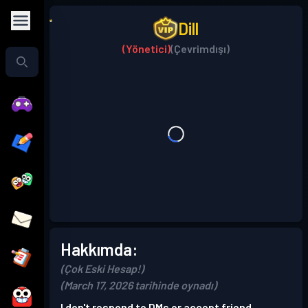
Dill
(Yönetici)
(Çevrimdışı)
Hakkımda:
(Çok Eski Hesap!)
(March 17, 2026 tarihinde oynadı)
I don't respond to DMs or accept friend