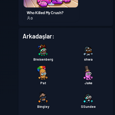
Who Killed My Crush?
0
Arkadaşlar:
Breisenberg
shwa
Pat
Jake
Bingley
SSundee