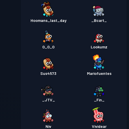
Hoomans_last_day
_Bcart_
0_0_0
Lookumz
Sus4573
Mariofuentes
_JTV_
_Fin_
Niv
Vividear