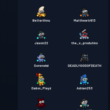
Betterthnu
Matthewtr613
Jaxon22
the_x_produtins
Sorenekd
DEADLYGODOFDEATH
Daboi_Playz
Adrian253