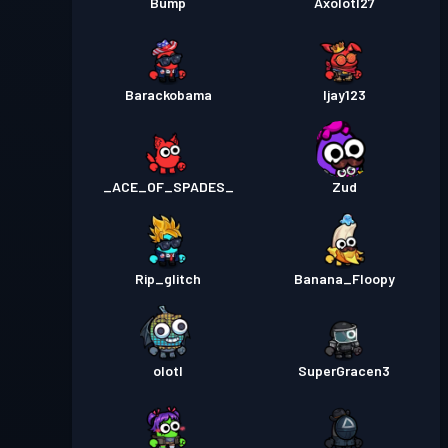
Bump
Axolotl27
Barackobama
Ijay123
_ACE_OF_SPADES_
Zud
Rip_glitch
Banana_Floopy
olotl
SuperGracen3