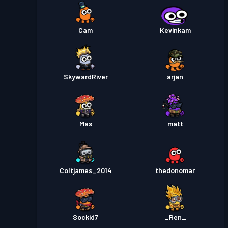
Cam
Kevinkam
SkywardRiver
arjan
Mas
matt
Coltjames_2014
thedonomar
Sockid7
_Ren_