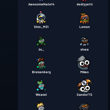
AwesomeNate14
dedlyyetti
Shin_M31
Lemon
iio_
shwa
Breisenberg
Mikes
Weasel
SandorTS