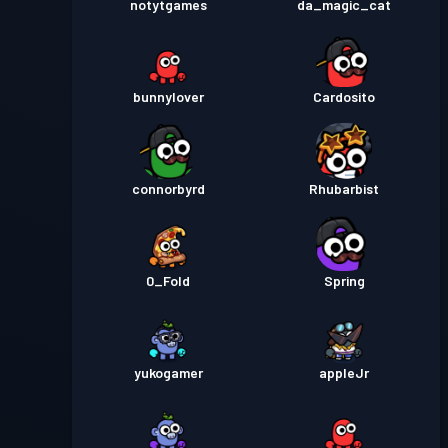
notytgames
da_magic_cat
bunnylover
Cardosito
connorbyrd
Rhubarbist
0_Fold
Spring
yukogamer
appleJr