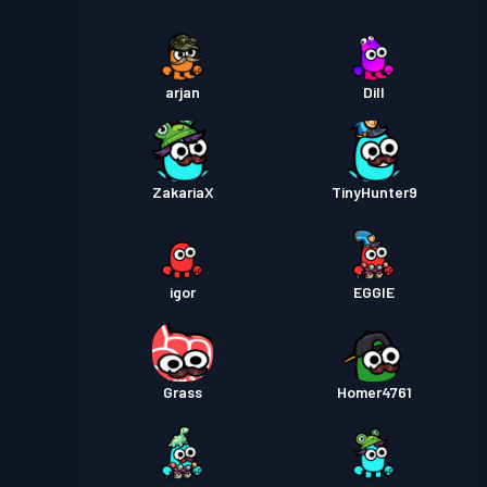
arjan
Dill
ZakariaX
TinyHunter9
igor
EGGIE
Grass
Homer4761