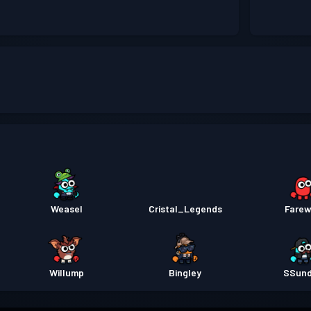
!
Weasel
Cristal_Legends
Farew
Willump
Bingley
SSun