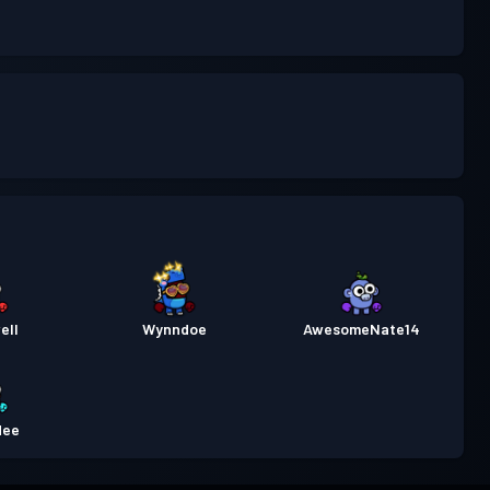
ell
Wynndoe
AwesomeNate14
dee