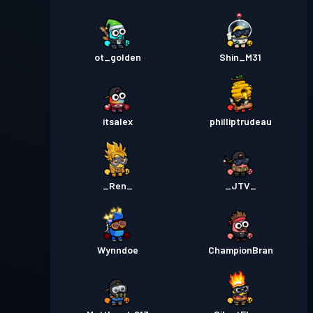
ot_golden
Shin_M31
itsalex
philliptrudeau
_Ren_
_JTV_
Wynndoe
ChampionBran