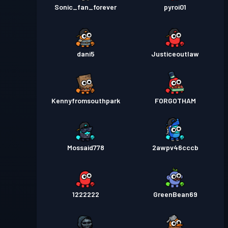
Sonic_fan_forever
pyroi01
dani5
Justiceoutlaw
Kennyfromsouthpark
FORGOTHAM
Mossaid778
2awpv46cccb
1222222
GreenBean69