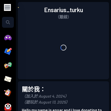
Ensarius_turku
（離線）
關於我：
（加入於 August 4, 2024）
（遊玩於 August 13, 2025）
Hello my name is ensar and i love donating to