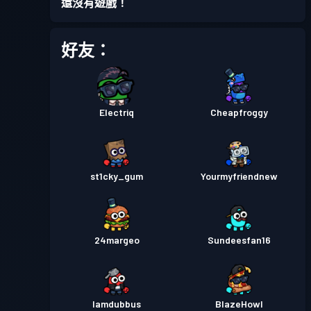
還沒有遊戲！
好友：
Electriq
Cheapfroggy
st1cky_gum
Yourmyfriendnew
24margeo
Sundeesfan16
Iamdubbus
BlazeHowl