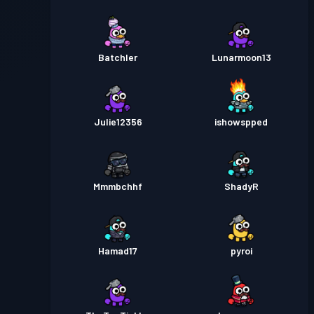
Batchler
Lunarmoon13
Julie12356
ishowspped
Mmmbchhf
ShadyR
Hamad17
pyroi