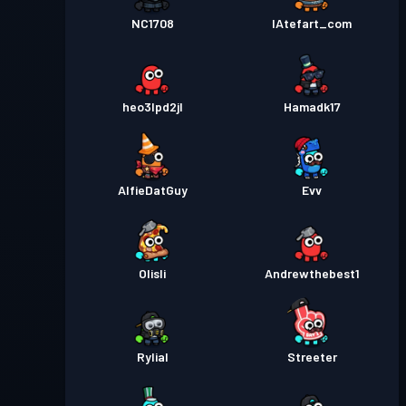
NC1708
IAtefart_com
heo3lpd2jl
Hamadk17
AlfieDatGuy
Evv
Olisli
Andrewthebest1
Rylial
Streeter