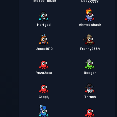
TheToeTickler
Leeyyyyyy
Hartged
Ahmedishack
Jesse1610
Franny2884
Reza2asa
Booger
Ctopkj
Thrash