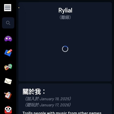
Rylial
（離線）
關於我：
（加入於 January 19, 2025）
（遊玩於 January 17, 2026）
Trolls people with music from other games.