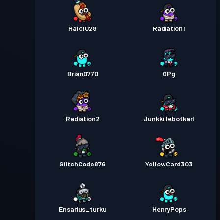
Halo1028
Radiation1
Brian0770
OPg
Radiation2
Junkkillebotkarl
GlitchCode876
YellowCard303
Ensarius_turku
HenryPops