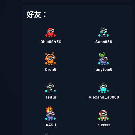
好友：
Ohio69450
Sans666
Oren5
tinytom5
Teitur
Alexand_a8888
AASH
sussss