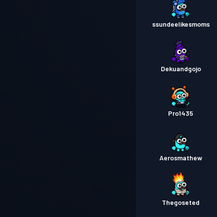
ssundeelikesmoms
Dekuandgojo
Pro1435
Aerosmathew
Thegoseted