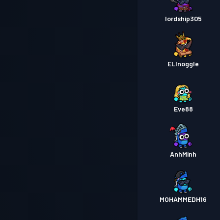
lordship305
ELInoggle
Eve88
AnhMinh
MOHAMMEDH16