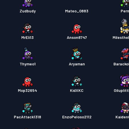
Zudbudy
Mateo_0883
Per
MrEli13
Anson8747
Milesthe
Thymeo1
Aryaman
Barack
Mop32654
KidXKC
Oiluplit
PacAttack1318
EnzoPeloso2112
Kaiden