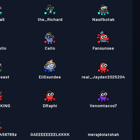
na5
the_Richard
Nasifbotak
llo
Cello
Fansunsee
east
EliSsundee
real_Jayden2025204
_KING
DRaphi
Venomtacos7
3456789z
GAEEEEEEEELKKKK
merajdolatshah