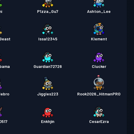
mi
P1zza_Gu7
Ashton_Lee
Beast
Issa12345
Klement
obama
Guardian72726
Clucker
tlebro
Jiggles223
Rook2026_HitmanPRO
0517
Enkhjin
CesarEzra