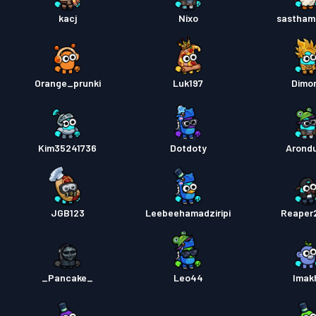
戰鬥通
kacj
Nixo
sastham
Orange_prunki
Luk197
Dimon
Kim35241736
Dotdoty
Arondu
JGB123
Leebeehamadziripi
Reaper
_Pancake_
Leo44
Imakh