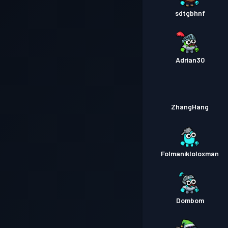
sdtgbhnf
Adrian30
ZhangHang
Folmanikloloxman
Dombom