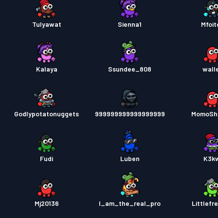
Tulyawat
Sienna1
Mfoit
Kalaya
Ssundee_808
wall
Godlypotatonuggets
999999999999999999
MomoSh
Fudi
Luben
K3k
Mj20136
I_am_the_real_pro
Littlefr