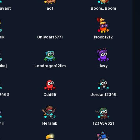
行證
Season 1
等級 26
avast
act
Boom_Boom
ik
Onlycart3771
Noob1212
kaj
Leodragon12lim
Awy
2463
Cdd65
Jordan12345
il
Heramb
123454321