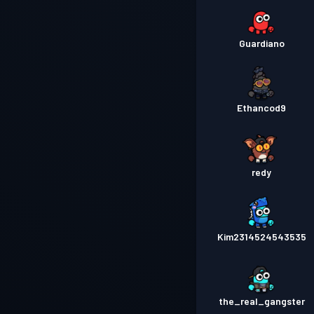
Guardiano
Ethancod9
redy
Kim2314524543535
the_real_gangster