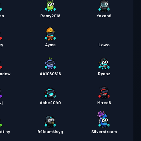
en
Remy2018
Yazan9
ey
Ayma
Lowo
adow
AA1060616
Ryanz
wj
Abbe4040
Mrred6
edtiny
94ldumklsyg
Silverstream