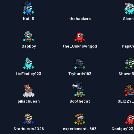
Kai_5
thehackers
Sien
Dapboy
the_Unknowngod
PapiCe
ItsFindley123
Tryhard4193
ShawnB
pikachuean
Bobthecat
GLIZZY
Starbursts2O26
experiement_893
Coolguy12