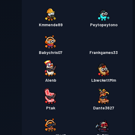
Kmmende89
Peytopeytono
Babychris07
Frankgames33
Alenb
LbwckettMm
Ptak
Dante3627