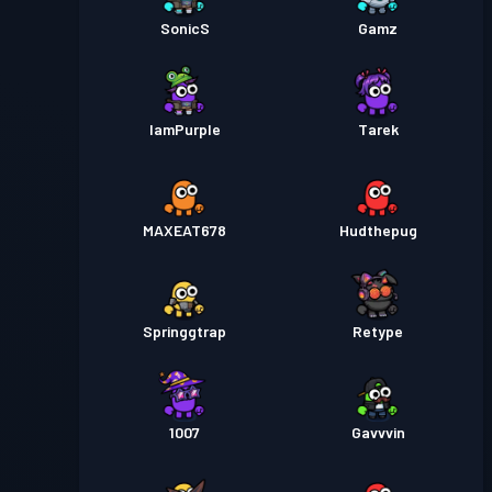
SonicS
Gamz
IamPurple
Tarek
MAXEAT678
Hudthepug
Springgtrap
Retype
1007
Gavvvin