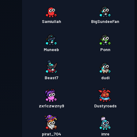
Samiullah
BigSundeeFan
Muneeb
Ponn
Beast7
dudi
zxr1czwzny9
Dustyroads
pirat_704
imre