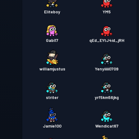
Eliteboy
YM5
Gabi17
qEd_EYtJ4id_jRH
williamjustus
Yenyiiiii0709
striter
yrf5km56jkg
Jamie100
Wendicat67