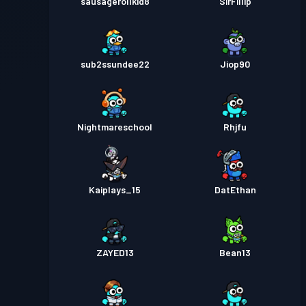
sausagerollkid8
SirFillip
sub2ssundee22
Jiop90
Nightmareschool
Rhjfu
Kaiplays_15
DatEthan
ZAYED13
Bean13