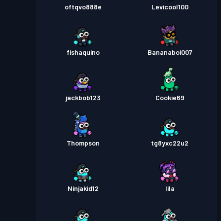
oftqvo888e
Levicool100
fishaquino
Bananaboi007
jackbob123
Cookie69
Thompson
tg8yxc22u2
Ninjakid12
lila