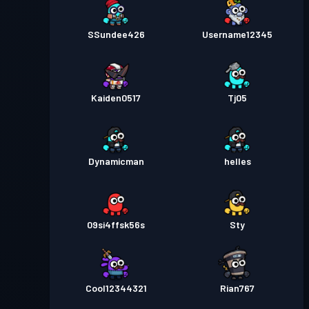
SSundee426
Username12345
Kaiden0517
Tj05
Dynamicman
helles
09si4ffsk56s
Sty
Cool12344321
Rian767