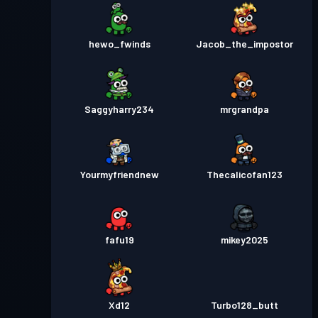
hewo_fwinds
Jacob_the_impostor
Saggyharry234
mrgrandpa
Yourmyfriendnew
Thecalicofan123
fafu19
mikey2025
Xd12
Turbo128_butt