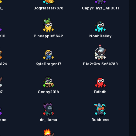
i_
DogMaster7878
CapyPlayz_AllOut1
e10
Pineapple5642
NoahBailey
n124
KyleDragon17
P1a2t3r4i5c6k789
07
Sonny2014
Bdbdb
poo
dr_llama
Bubbless