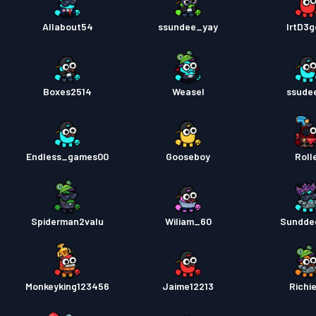
Allabout54
ssundee_yay
lrtD3g
Boxes2514
Weasel
ssude
Endless_games00
Gooseboy
Roll
Spiderman2valu
Wiliam_60
Sundde
Monkeyking123456
Jaime12213
Richi