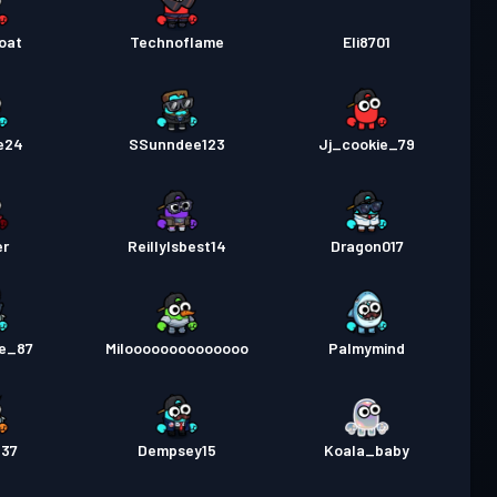
oat
Technoflame
Eli8701
e24
SSunndee123
Jj_cookie_79
er
ReillyIsbest14
Dragon017
e_87
Miloooooooooooooo
Palmymind
e37
Dempsey15
Koala_baby