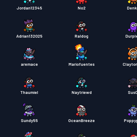
Jordan12345
No2
Denk
Adrian132025
Raldog
Durpl
aremace
Mariofuentes
Clayto
Thaumiel
Naytriewd
Sus
Sundy55
OceanBreeze
Poppy