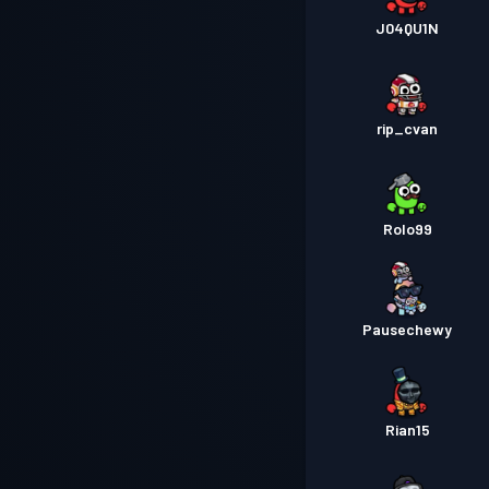
J04QU1N
rip_cvan
Rolo99
Pausechewy
Rian15