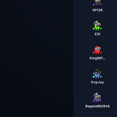
GP126
E31
King987_
KuyJuy
Bagels862846