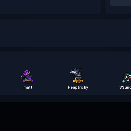
matt
Heaptricky
SSun