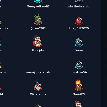
sf
Memyselfandi2
Lukethebestduh
eptile
Quinn2017
the_Dill2025
er
Ufocjrkv
Wom
axon
merajdolatshah
tinytom54
ld
Winersrule
Mario777