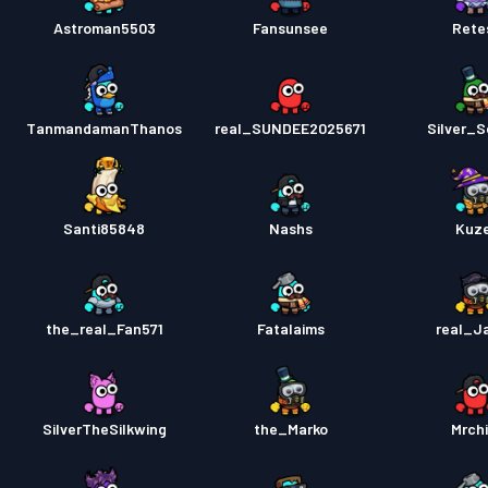
Astroman5503
Fansunsee
Rete
TanmandamanThanos
real_SUNDEE2025671
Silver_S
Santi85848
Nashs
Kuz
the_real_Fan571
Fatalaims
real_J
SilverTheSilkwing
the_Marko
Mrchi