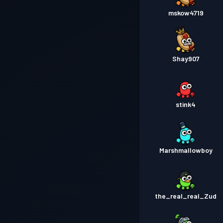
mskow4719
Shay907
stink4
Marshmallowboy
the_real_real_Zud