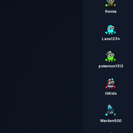
Remie
Lase1234
pokemon1313
HiKids
Warden500