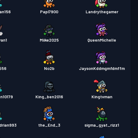
an156
Papi7900
Landrythegamer
yan1
Miike2025
QueenMichelle
556
No2b
JaysonKddmgmfdmffm
n10179
King_ben2016
Kingtvman
drian993
the_End_3
sigma_gyat_rizz1