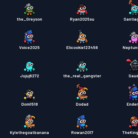
the_Greyson
Ryan2025su
Santia
Voice2025
Elicookie123456
Neptun
Jujuj6272
the_real_gangster
Sau
Dom1518
Dodad
Ende
Kylethegoatbanana
Rowan2017
TheKin