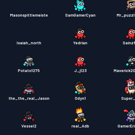
Masonspittlemeiste
SamGamerCyan
Mr_puzz
Isaiah_north
Yedrian
Sainz
Potato1275
J_j123
Maverick2
the_the_real_Jason
Odyn1
Super
Vessel2
real_Adb
GamerEr