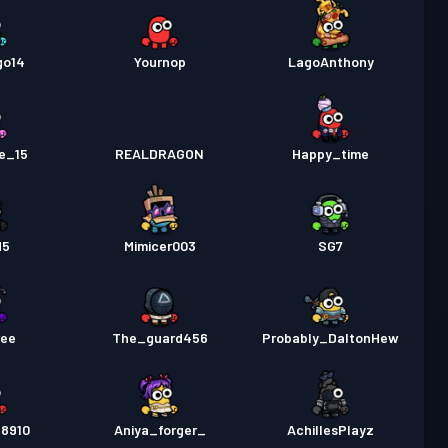
go14
Yournop
LagoAnthony
e_15
REALDRAGON
Happy_time
d5
Mimicer003
SG7
ree
The_guard456
Probably_DaltonHew
g8910
Aniya_forger_
AchillesPlayz