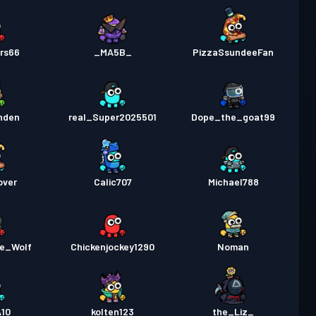
rs66
_MA5B_
PizzaSsundeeFan
nden
real_Super2025501
Dope_the_goat99
over
Calic707
Michael788
e_Wolf
Chickenjockey1290
Noman
A10
kolten123
the_Liz_