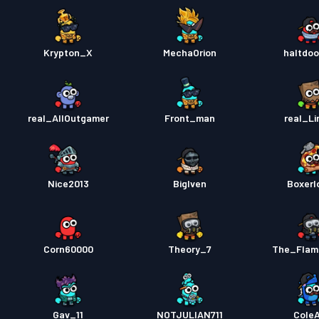
Krypton_X
MechaOrion
haltdoo
real_AllOutgamer
Front_man
real_Li
Nice2013
BigIven
Boxerl
Corn60000
Theory_7
The_Flam
Gav_11
NOTJULIAN711
Cole