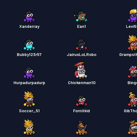
Xanderray
Ean1
Levi
Bubby123r57
JairusLoLRobo
Grampst
Hurpadurpadurp
Chickenman10
Bing
Soccer_51
Fornitkid
GibTh