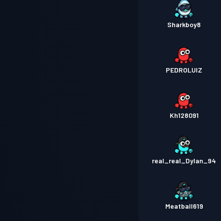
Sharkboy8
PEDROLUIZ
Kh128091
real_real_Dylan_94
Meatball619