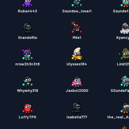
Ruben443
Ssundee_lover1
Ssundef
GrandeRio
Mile1
Kyanc
nrsw2h3n3t8
Ulysses184
Link12
Whywhy316
Jaxbot2000
SSundeFa
LuffyTPK
Isabella777
the_real_A