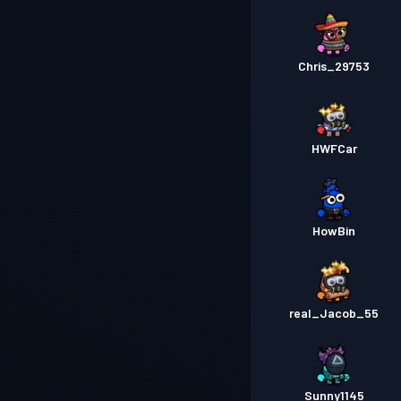
Chris_29753
HWFCar
HowBin
real_Jacob_55
Sunny1145