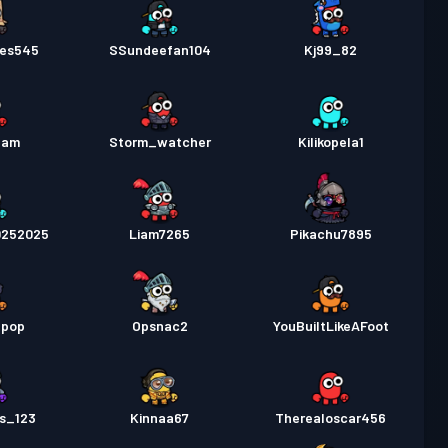
les545
SSundeefan104
Kj99_82
fam
Storm_watcher
Kilikopela1
0252025
Liam7265
Pikachu7895
_pop
Opsnac2
YouBuiltLikeAFoot
is_123
Kinnaa67
Therealoscar456