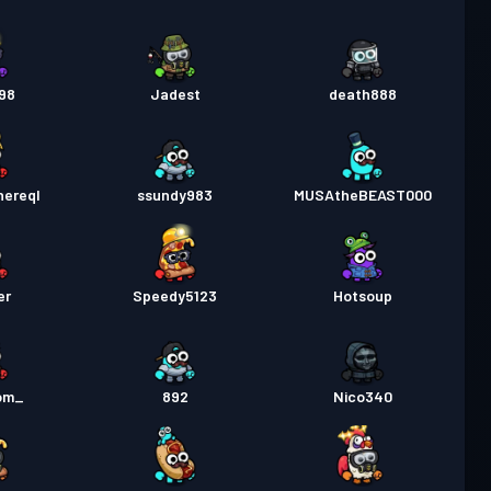
598
Jadest
death888
hereql
ssundy983
MUSAtheBEAST000
er
Speedy5123
Hotsoup
om_
892
Nico340