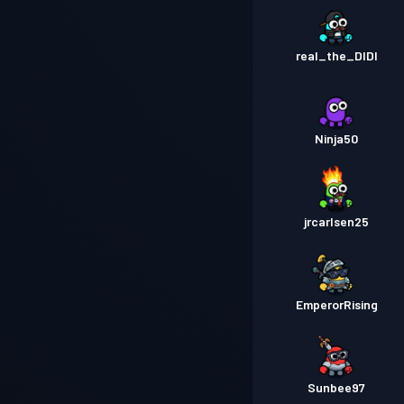
real_the_DIDI
Ninja50
jrcarlsen25
EmperorRising
Sunbee97