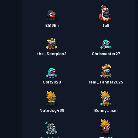
Eli16Eli
fall
the_Scorpion2
Chrismaster27
Colt2020
real_Tanner2025
Natedog488
Bunny_man