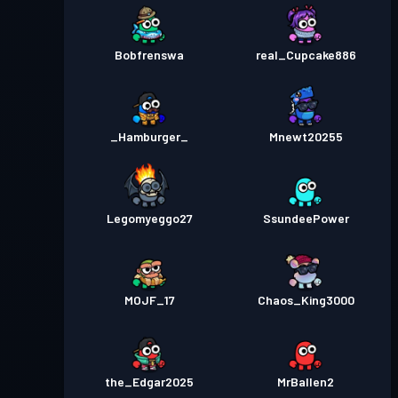
Bobfrenswa
real_Cupcake886
_Hamburger_
Mnewt20255
Legomyeggo27
SsundeePower
MOJF_17
Chaos_King3000
the_Edgar2025
MrBallen2