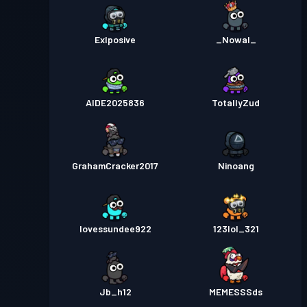
Exlposive
_Nowal_
AIDE2025836
TotallyZud
GrahamCracker2017
Ninoang
Iovessundee922
123lol_321
Jb_h12
MEMESSSds