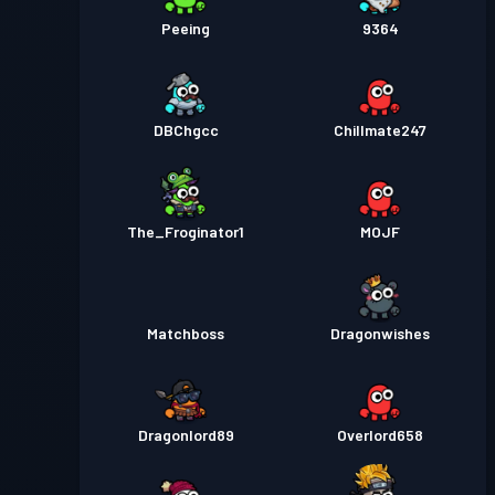
Peeing
9364
DBChgcc
Chillmate247
The_Froginator1
MOJF
Matchboss
Dragonwishes
Dragonlord89
Overlord658