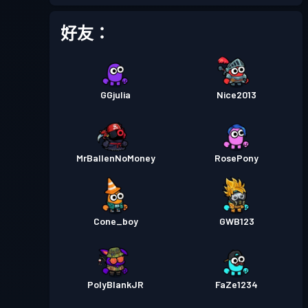
進階戰鬥通行證
Season 4
等級 30
好友：
GGjulia
Nice2013
MrBallenNoMoney
RosePony
Cone_boy
GWB123
PolyBlankJR
FaZe1234