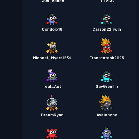
Cool_kaden
TTVGG
Condorx18
Carson22Irwin
Michael_Myers1234
Frankdatank2025
real_Aut
GavGremlin
DreamRyan
Avalanche