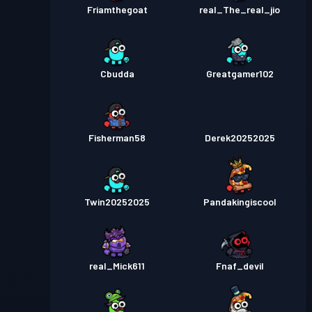
Friamthegoat
real_The_real_jio
Cbudda
Greatgamer102
Fisherman58
Derek20252025
Twin20252025
Pandakingiscool
real_Mick611
Fnaf_devil