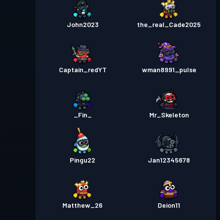
John2023
the_real_Cade2025
Captain_redYT
wman8991_pulse
_Fin_
Mr_Skeleton
Pingu22
Jan12345678
Matthew_26
Deion11