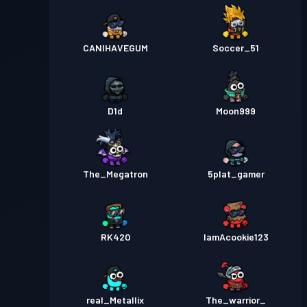
CANIHAVEGUM
Soccer_51
D1d
Moon999
The_Megatron
5plat_gamer
RK420
IamAcookie123
real_Metallix
The_warrior_