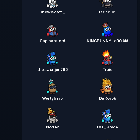
Chewiecatt_
Jeric2025
Capibaralord
KINGBUNNY_c00lkid
the_Jonjon780
Troie
Wertyhero
DaKorok
Morlex
the_Holde