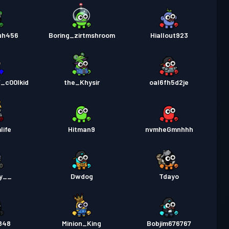
ruh456
Boring_zirtmshroom
Hiallout923
_c00lkid
the_Khysir
oal6fh5d2je
life
Hitman9
nvmheGmnhhh
y__
Dwdog
Tdayo
848
Minion_King
Bobjim676767