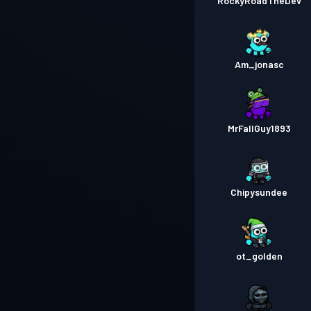
RockyRoadTheDev
Am_jonasc
MrFallGuy1893
Chipysundee
ot_golden