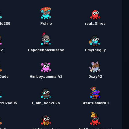
rld208
Polino
real_Shree
12
Capocenoassuseno
Omytheguy
Dude
HimboyJammal42
Oszy42
w2026805
I_am_bob2024
GreatGamer101