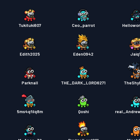
Tukituki607
Ceo_parrot
Hellowo
Edith2025
Eden0942
Jaiq
Parknall
THE_DARK_LORD6271
TheShy
5ms4qfilq8m
Qoshi
real_Andre