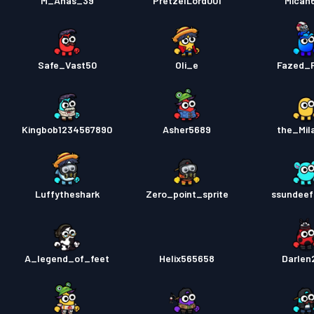
M_Anas_39
PretzelLord001
Micah
Safe_Vast50
Oli_e
Fazed_
Kingbob1234567890
Asher5689
the_Mil
Luffytheshark
Zero_point_sprite
ssundee
A_legend_of_feet
Helix565658
Darlen