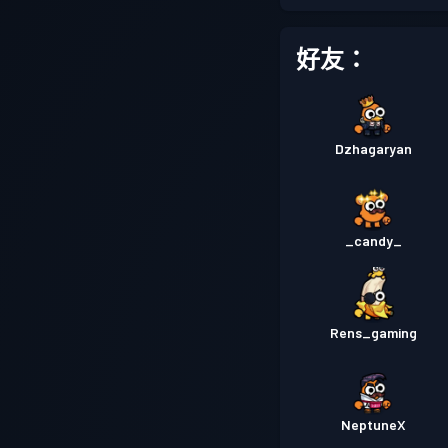
好友：
Dzhagaryan
_candy_
Rens_gaming
NeptuneX