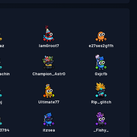
az
IamGroot7
e27ses2gffh
achin
Champion_Astr0
Gxjcfb
j
Ultimate77
Rip_glitch
83794
itzsea
_Fishy_