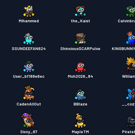
Mihammed
the_Kaist
Calvinb
SSUNDEEFAN624
ShinxiousSCARPulse
KINGBUNNY
User_bf188e6ec
Moh2026_84
William
CadenAllOut
BBlaze
__coz
Sivxy_67
MapleTM
Pirate