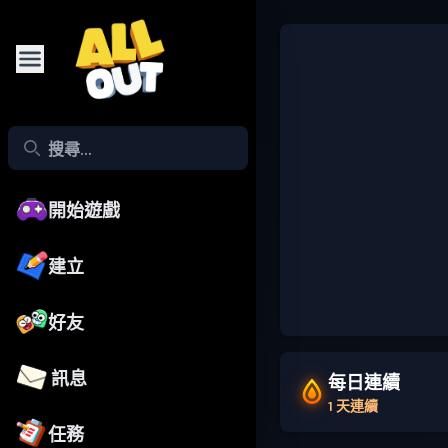
開始遊戲
建立
好友
訊息
每日連續
1 天連續
任務