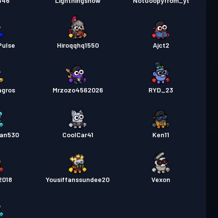
646
Lightningshow
NotGoopyfrom_yt
Pulse
Hiroqqhq1550
Ajct2
agros
Mrzozo4562026
RYD_23
fan530
CoolCar41
Ken11
2018
Yousiffanssundee20
Vexon