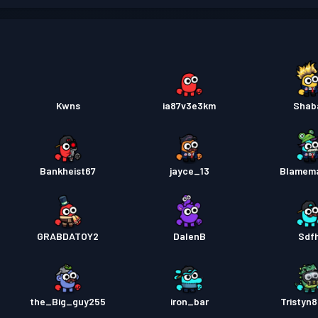
Kwns
ia87v3e3km
Shab
Bankheist67
jayce_13
Blamem
GRABDATOY2
DalenB
Sdfh
the_Big_guy255
iron_bar
Tristyn