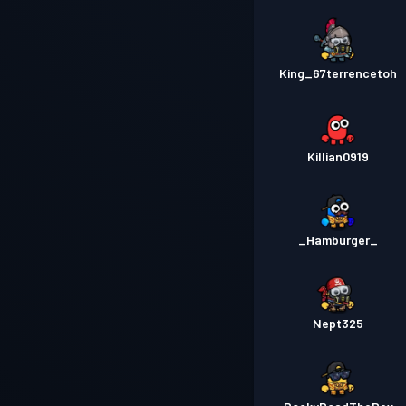
King_67terrencetoh
Killian0919
_Hamburger_
Nept325