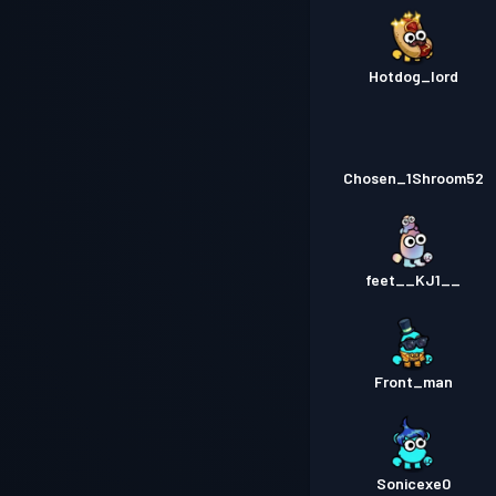
Hotdog_lord
Chosen_1Shroom52
feet__KJ1__
Front_man
Sonicexe0