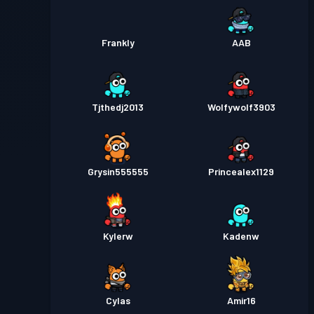
Frankly
AAB
Tjthedj2013
Wolfywolf3903
Grysin555555
Princealex1129
Kylerw
Kadenw
Cylas
Amir16