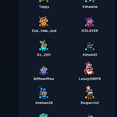
Toppy
Xshadow
Zud_fake_zud
ICELOVER
Kc_2011
Killum32
Bifflewifflee
Leouyt09978
Unkman26
Respecto2