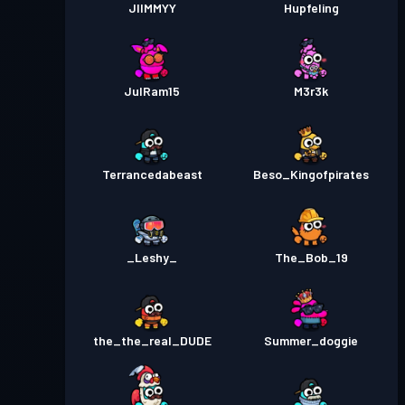
JIIMMYY
Hupfeling
JulRam15
M3r3k
Terrancedabeast
Beso_Kingofpirates
_Leshy_
The_Bob_19
the_the_real_DUDE
Summer_doggie