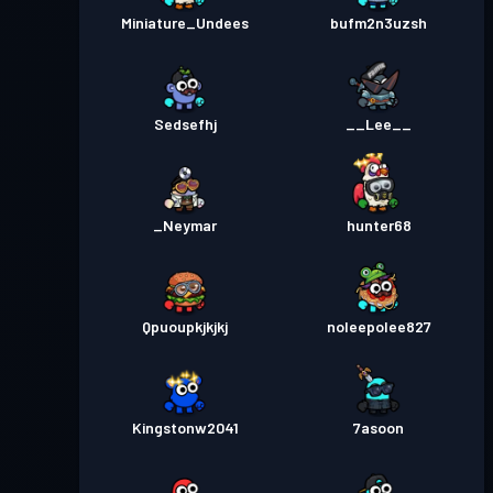
Miniature_Undees
bufm2n3uzsh
Sedsefhj
__Lee__
_Neymar
hunter68
Qpuoupkjkjkj
noleepolee827
Kingstonw2041
7asoon