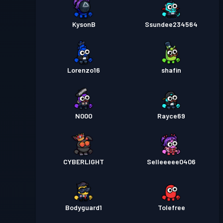
KysonB
Ssundee234564
Lorenzo16
shafin
N00O
Rayce69
CYBERLIGHT
Selleeeee0406
Bodyguard1
Tolefree