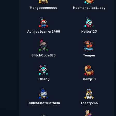
Mangooooooooo
Hoomans_last_day
Abhijeetgamer2468
Heitor123
GlitchCode876
Temper
EthanQ
Kemp10
Dude50notlikethem
Toasty235