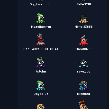
Xy_IssacLord
FeFe3218
Hazeliammm
Himet13856
Bed_Wars_GOD_GOAT
Theo00765
AJohn
rawr_og
Jayda123
Klement