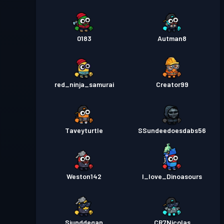
0183
Autman8
red_ninja_samurai
Creator99
Taveyturtle
SSundeedoesdabs56
Weston142
I_love_Dinoasours
Siunddegan
CR7Nicolas