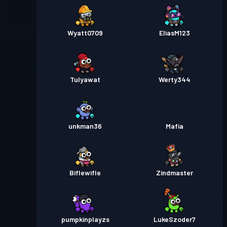
Wyatt0709
EliasM123
Tulyawat
Werty344
unkman36
Mafia
Biflewifle
Zindmaster
pumpkinplayzs
LukeSzoder7