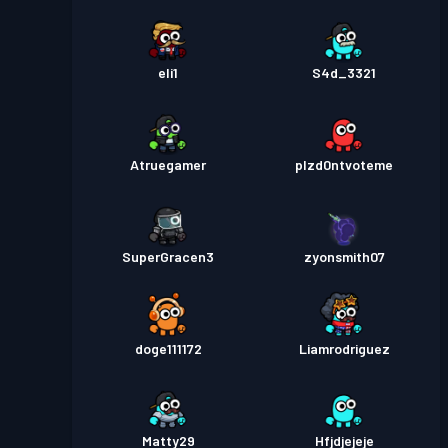
eli1
S4d_3321
Atruegamer
plzd0ntvoteme
SuperGracen3
zyonsmith07
doge111172
Liamrodriguez
Matty29
Hfjdjejeje