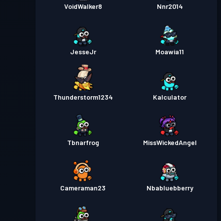
VoidWalker8
Nnr2014
JesseJr
Moawia11
Thunderstorm1234
Kalculator
Tbnarfrog
MissWickedAngel
Cameraman23
Nbabluebberry