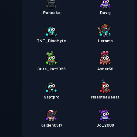
_Pancake_
Davig
TNT_DinoMyte
Heramb
Cute_kat2025
Asher39
Ssptpro
MiIestheBeast
Kaiden0517
Jc_2008