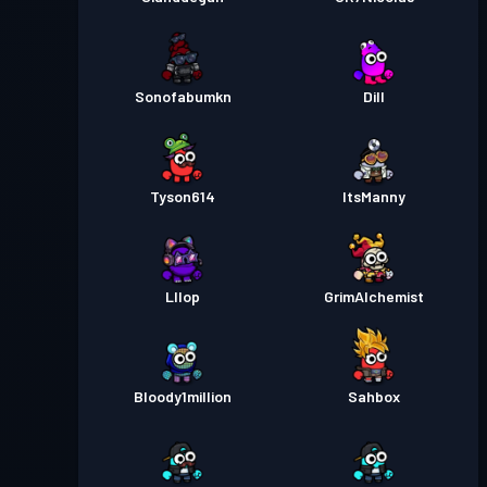
Sonofabumkn
Dill
Tyson614
ItsManny
Lllop
GrimAlchemist
Bloody1million
Sahbox