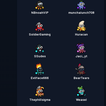
NBnoahVIP
munchalunch708
SoldierGaming
Huracan
SSudes
Jaci_yt
Evilface666
BearTears
Thephillsigma
Weasel