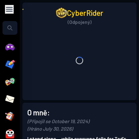
CyberRider
(Odpojený)
O mně:
(Připojil se October 19, 2024)
(Hráno July 30, 2026)
I stand alone… while everyone falls for Ted’s