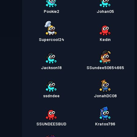
Pookie2
Johan05
Supercool24
Kedin
Jackson18
SSundee50654665
ssdndee
JonahDC08
SSUNDEESBUD
Kratos796