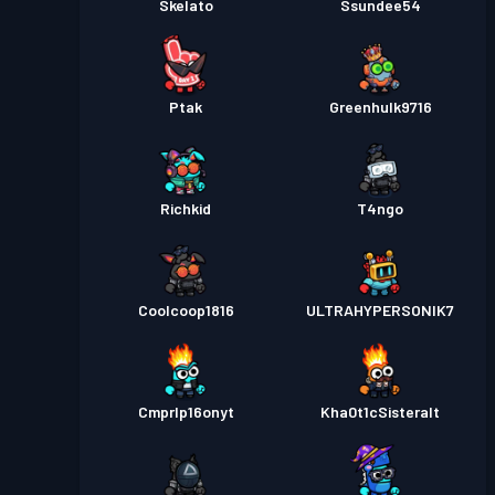
Skelato
Ssundee54
Ptak
Greenhulk9716
Richkid
T4ngo
Coolcoop1816
ULTRAHYPERSONIK7
Cmprlp16onyt
Kha0t1cSisteralt