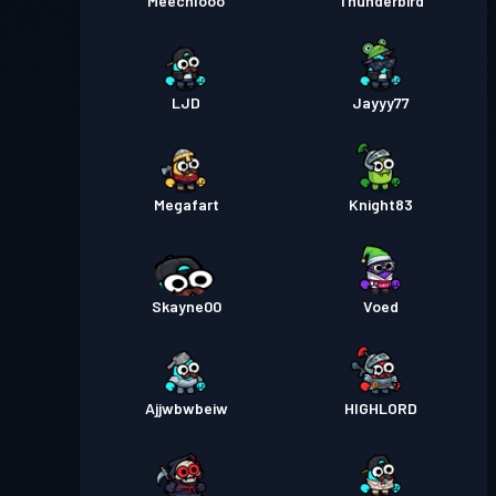
Meechlooo
Thunderbird
30
Season 3
Prémiový bojový pas
Úroveň
LJD
Jayyy77
30
Season 2
Prémiový bojový pas
Úroveň
Megafart
Knight83
30
Season 1
Skayne00
Voed
Ajjwbwbeiw
HIGHLORD