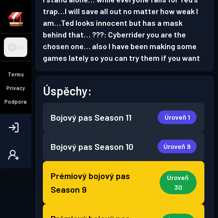
trap…I will save all out no matter how weak I
am…Ted looks innocent but has a mask
behind that… ???: Cyberrider you are the
chosen one… also I have been making some
CS
games lately so you can try them if you want
Terms
Úspěchy:
Privacy
Podpora
Bojový pas
Season 11
Úroveň 1
Bojový pas
Season 10
Úroveň 9
Prémiový bojový pas
Úroveň
30
Season 9