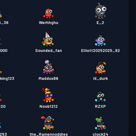
5_36
Werhhghu
E_2
0000
Sounded_fan
Elliott20252025_92
king123
Maddox88
lil_durk
520
Noob1212
RZXP
3253
the_Ramennoddles
clock24