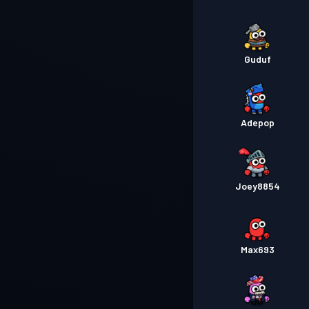
Guduf
Adepop
Joey8854
Max693