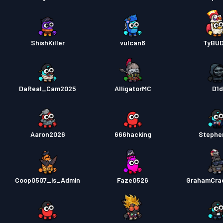
ShishKiller
vulcan6
TyBU
DaReal_Cam2025
AlligatorMC
D1
Aaron2026
666hacking
Stephe
Coop0507_is_Admin
Faze0526
GrahamCra