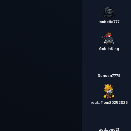
Isabella777
GoblinKing
Duncan7778
real_Mom20252025
zud_bud21