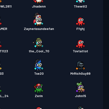
OWL2811
Jhadenn
Thewill2
AMER
Zaynerissundeefan
Ffghj
T1123
the_Cool_70
Tovtattot
c03
Tse20
MrRichGuy99
LL_24
Zerin
John15