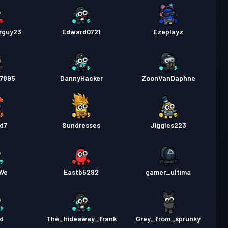
rguy23
Edward0721
Ezeplayz
u7895
DannyHacker
ZoonVanDaphne
id7
Sundresses
Jiggles223
tWe
Eastb5292
gamer_ultima
d
The_hideaway_frank
Grey_from_sprunky