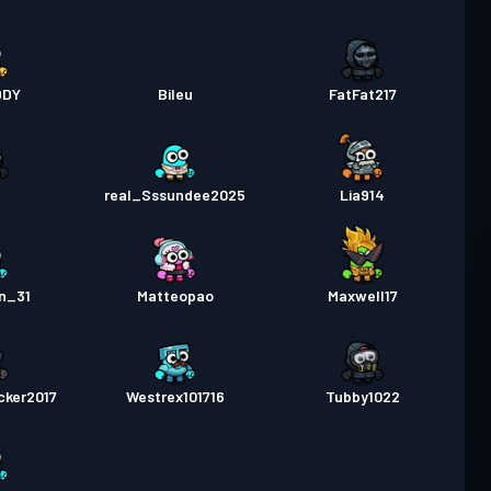
DDY
Bileu
FatFat217
d
real_Sssundee2025
Lia914
n_31
Matteopao
Maxwell17
cker2017
Westrex101716
Tubby1022