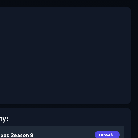
hy:
 pas
Season 9
Úroveň 1