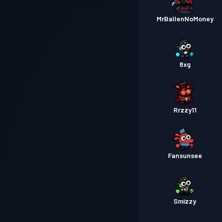
MrBallenNoMoney
8xg
Rrzzy11
Fansunsee
Smizzy