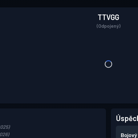
TTVGG
(Odpojený)
Úspěc
2025)
2026)
Bojový