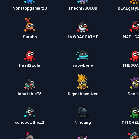
Nonstopgamer20
TheonlyG000D
REALgray
Sarahp
LVWDAGOATYT
MAD_G
Hazi12zula
snowbone
THEGOA
Inbatable78
Sigmaboyoliver
Soni
sundee_the_2
Ninoang
MITCHE