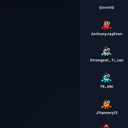
Errrrrr10
AnthonyJayEven
Strongest_Ti_tan
79_kiki
Jflannery13