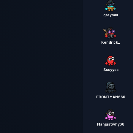
greymill
Kendrick_
Sssyyss
FRONTMAN666
Manjustwhy36