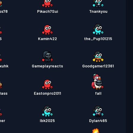
ss78
Pikach7Sui
Tnankyou
5
Kamin422
the_Pup101215
xuhk
Gameplayreacts
Goodgamer12361
Bass
Eastonpro2011
fall
ner
Ibk2025
Dylan465