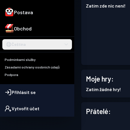
Zatím zde nic není!
Postava
Obchod
Čeština
Podmínkami služby
Zásadami ochrany osobních údajů
Podpora
Moje hry:
Zatím žádné hry!
Přihlásit se
Vytvořit účet
Přátelé: