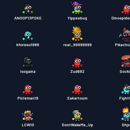
ANOOP13POKE
Yippeebug
Dinospide
kforisso1988
real_99999999
Pikach
Isogainz
Zud682
Sock
Picleman19
Eakartoum
Figh
LCW10
DontWakeMe_Up
Dhjx