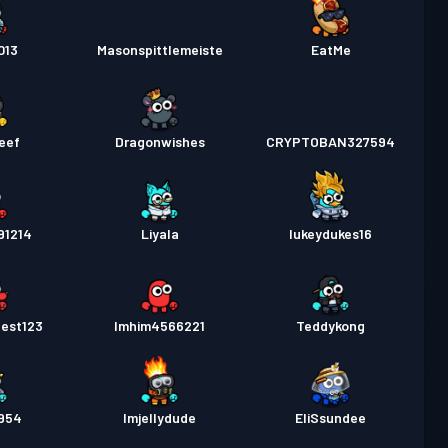
013
Masonspittlemeiste
EatMe
eef
Dragonwishes
CRYPTOBAN327594
91214
Liyala
lukeydukes16
est123
Imhim4566221
Teddykong
954
Imjellydude
EliSsundee