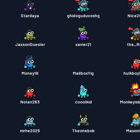
Stardaya
ghidoguduvoshg
Nice2
JaxsonDuesler
xavier21
the_R
Money16
MailboxYig
hulkboy
Nolan263
cooolkid
Monkeyisb
mrhe2025
Theonebob
Mason