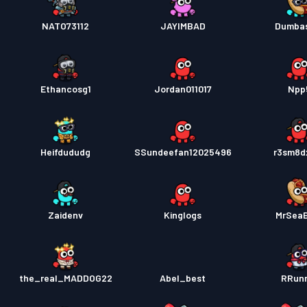
NATO73112
JAYIMBAD
Dumba
Ethancosg1
Jordan011017
Npp
Heifdududg
SSundeefan12025496
r3sm8d
Zaidenv
Kinglogs
MrSea
the_real_MADDOG22
Abel_best
RRun