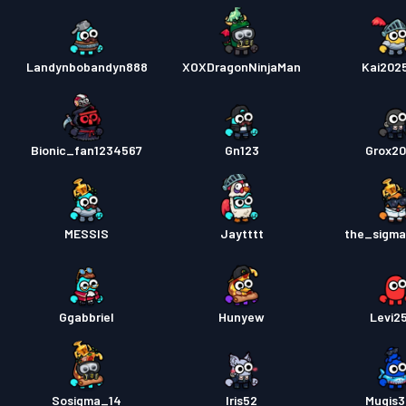
Landynbobandyn888
XOXDragonNinjaMan
Kai202
Bionic_fan1234567
Gn123
Grox2
MESSIS
Jaytttt
the_sigma
Ggabbriel
Hunyew
Levi2
Sosigma_14
Iris52
Muqis