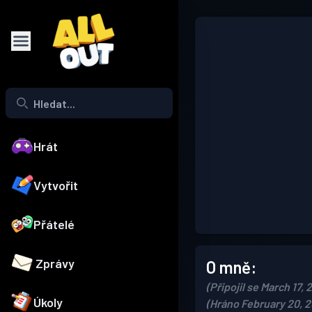
Hrát
Vytvořit
Přátelé
Zprávy
O mně:
(Připojil se March 17, 
Úkoly
(Hráno February 20, 