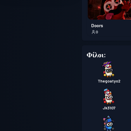
Doors
0
Φίλοι:
Thegoatyo2
Jk3107