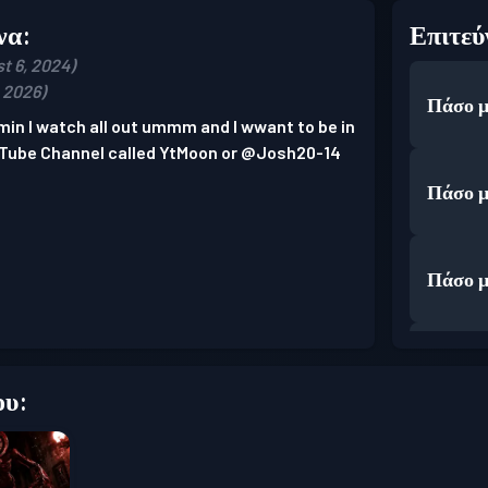
να:
Επιτεύ
t 6, 2024)
, 2026)
Πάσο μ
dmin I watch all out ummm and I wwant to be in
ouTube Channel called YtMoon or @Josh20-14
Πάσο μ
Πάσο μ
Πάσο μ
ου:
Πάσο μ