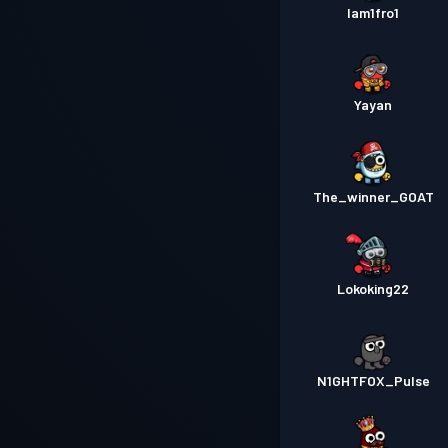
Iam1fro1
Yayan
The_winner_GOAT
Lokoking22
N1GHTFOX_Pulse