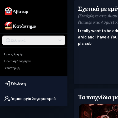
Σχετικά με εμέ
Άβαταρ
(Εντάχθηκε στις Augus
(Έπαιξε στις August 7
Κατάστημα
I really want to be a
a vid and I have a Y
Ελληνικά
pls sub
Όρους Χρήσης
Πολιτική Απορρήτου
Υποστήριξη
Σύνδεση
Τα παιχνίδια μ
Δημιουργία λογαριασμού