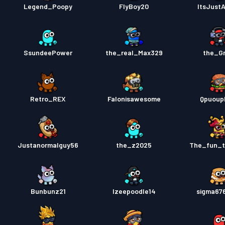
Πάσο μ
Legend_Poopy
FlyBoy20
ItsJustA
SsundeePower
the_real_Max329
the_G
Retro_REX
Falonisawesome
Qpuoupk
Justanormalguy56
the_z2025
The_fun_tr
Bunbunz21
Izeepoodle14
sigma67