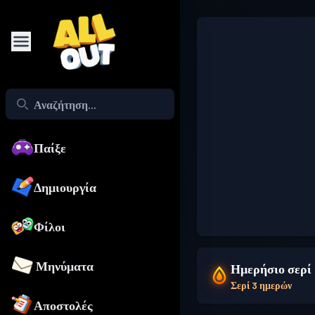
Παίξε
Δημιουργία
Φίλοι
Μηνύματα
Ημερήσιο σερί
Σερί 3 ημερών
Αποστολές