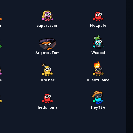
m
supersyann
No_pple
_
ArigatouFam
Weasel
e
Crainer
SilentFlame
l
thedonomar
hey324