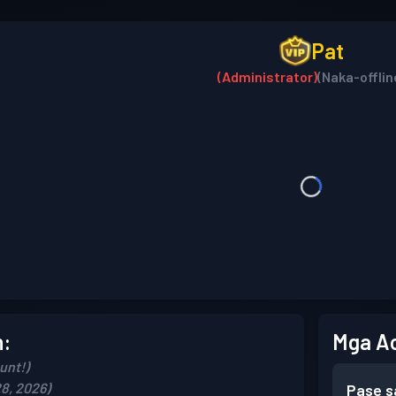
Pat
(Administrator)
(Naka-offlin
n:
Mga A
unt!)
8, 2026)
Pase s