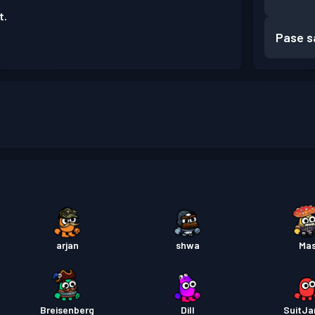
t.
Pase s
arjan
shwa
Ma
Breisenberg
Dill
SuitJ