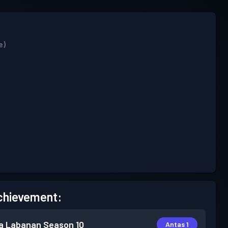
e)
chievement:
a Labanan
Season 10
Antas 1