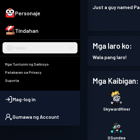
Just a guy named Pa
Personaje
Tindahan
Mga laro ko:
Filipino
Wala pang laro!
Mga Tuntunin ng Serbisyo
Patakaran sa Privacy
Mga Kaibigan:
Suporta
Mag-log in
SkywardRiver
Gumawa ng Account
SSundee