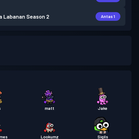
a Labanan
Season 2
Antas 1
s
matt
Jake
ames
Lookumz
Sigils