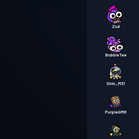
Zud
BubbleTee
Shin_M31
PurpleGMR