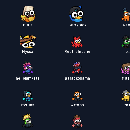
Biffle
GarryBlox
Ca
Nyssa
ReptileInsane
iio
helloiamkate
Barackobama
Mitz
ItzClaz
Arthon
Phi