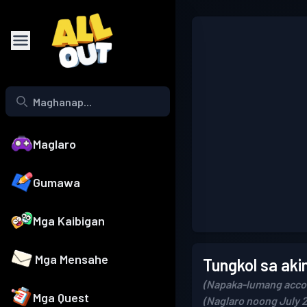
Maglaro
Gumawa
Mga Kaibigan
Mga Mensahe
Tungkol sa aki
(Napaka-lumang acco
Mga Quest
(Naglaro noong July 2