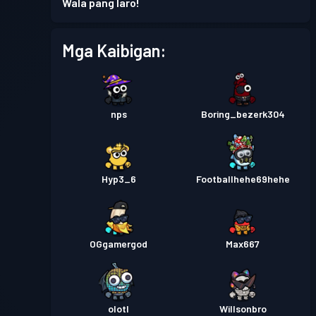
Wala pang laro!
Mga Kaibigan:
nps
Boring_bezerk304
Hyp3_6
Footballhehe69hehe
OGgamergod
Max667
olotl
Willsonbro