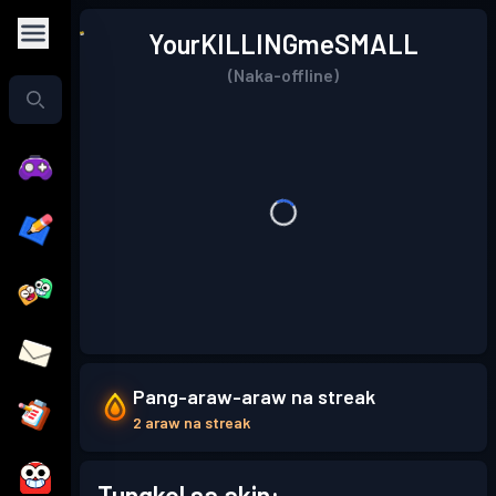
YourKILLINGmeSMALL
(Naka-offline)
Pang-araw-araw na streak
2 araw na streak
Tungkol sa akin: