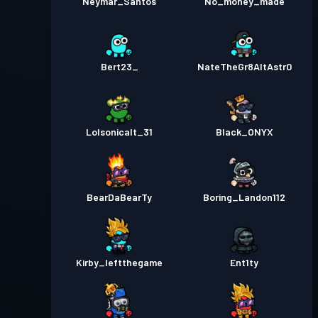
Neymar_Santos
No_money_made
Bert23_
NateTheGr8AltAstr0
Lolsonicalt_31
Black_ONYX
BearDaBearTy
Boring_Landon112
Kirby_leftthegame
Ent1ty