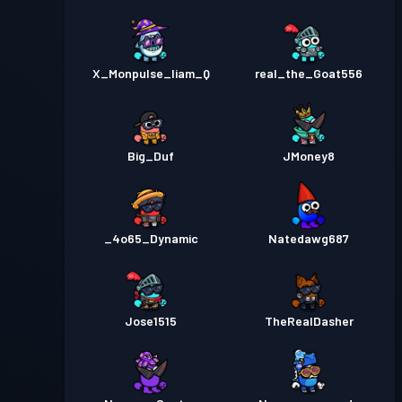
X_Monpulse_liam_Q
real_the_Goat556
Big_Duf
JMoney8
_4o65_Dynamic
Natedawg687
Jose1515
TheRealDasher