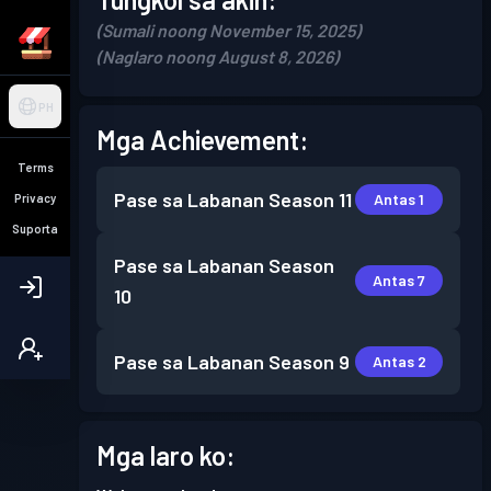
(Sumali noong November 15, 2025)
(Naglaro noong August 8, 2026)
PH
Mga Achievement:
Terms
Pase sa Labanan
Season 11
Antas 1
Privacy
Suporta
Pase sa Labanan
Season
Antas 7
10
Pase sa Labanan
Season 9
Antas 2
Mga laro ko: