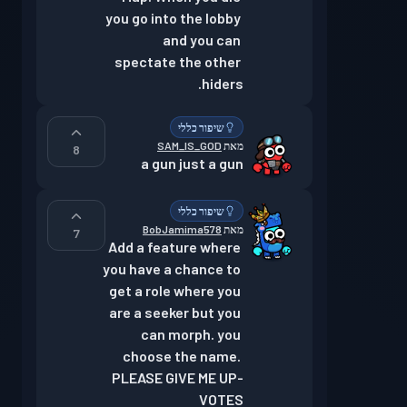
you go into the lobby 
and you can 
spectate the other 
hiders.
שיפור כללי
מאת
SAM_IS_GOD
8
a gun just a gun
שיפור כללי
מאת
BobJamima578
7
Add a feature where 
you have a chance to 
get a role where you 
are a seeker but you 
can morph. you 
choose the name. 
PLEASE GIVE ME UP-
VOTES