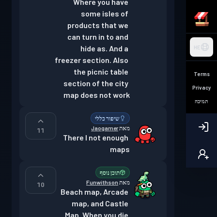
Where you have 
some isles of 
products that we 
can turn in to and 
hide as. And a 
HE
freezer section. Also 
the picnic table 
Terms
section of the city 
Privacy
map does not work
תמיכה
שיפור כללי
מאת
Jaogamer
11
There I not enough 
maps
תוכן נוסף
מאת
Funwithson
10
Beach map, Arcade 
map, and Castle 
Map. When you die 