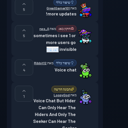
שיפור כללי
מאת
GreatGamer101
5
more updates!
תיקון באג
מאת
nps_Q
sometimes i see 1 or 
5
more users go 
invisible
הצג עוד
שיפור כללי
מאת
Ribbit12
Voice chat
4
תכונה חדשה
מאת
LoopyGod
1
Voice Chat But Hider 
Can Only Hear The 
Hiders And Only The 
Seeker Can Hear The 
Seeker