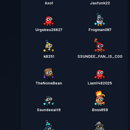
Axo1
Jaxfunk22
Urgebeu26627
Frogman087
kB251
SSUNDEE_FAN_IS_COO
TheNoneBean
Liam1462025
Ssundeealt9
Boss859