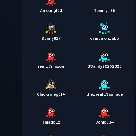
Amoung123
Tommy_95
Sunny927
cinnamon_ube
real_Crimzon
SSandy20252025
Chickenleg514
the_real_Ssunnde
Thiago_2
Sonic634