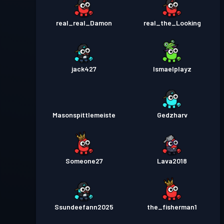
real_real_Damon
real_the_Looking
jack427
Ismaelplayz
Masonspittlemeiste
Gedzharv
Someone27
Lava2018
Ssundeefann2025
the_fisherman1