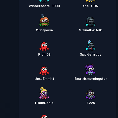
Winnerscore_1000
the_UON
M0ngoose
SSundEe1430
Richi09
Sppiderrrguy
the_Emmitt
Beatrixmorningstar
HiiamSonia
Z225