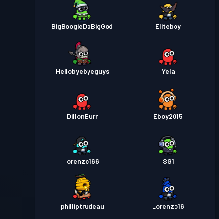
BigBoogieDaBigGod
Eliteboy
Hellobyebyeguys
Yela
DillonBurr
Eboy2015
lorenzo166
SG1
philliptrudeau
Lorenzo16