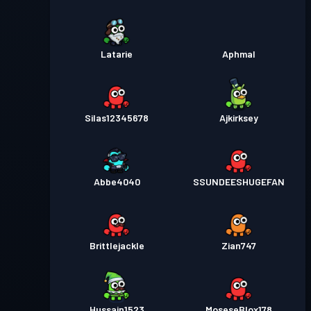
Latarie
Aphmal
Silas12345678
Ajkirksey
Abbe4040
SSUNDEESHUGEFAN
Brittlejackle
Zian747
Hussain1523
MoseseBlox178