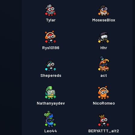
Tylar
MoseseBlox
Rys10196
Hhr
Shepereds
act
Nathanyaydev
NicoRomeo
Leo44
BERYATTT_alt2