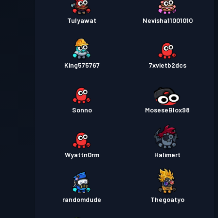
Tulyawat
Nevisha11001010
King575767
7xvietb2dcs
Sonno
MoseseBlox98
Wyattn0rm
Halimert
randomdude
Thegoatyo