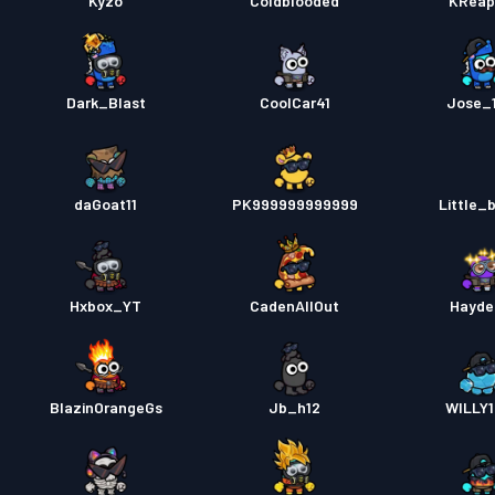
Kyzo
Coldblooded
KReap
Dark_Blast
CoolCar41
Jose_
daGoat11
PK999999999999
Little_
Hxbox_YT
CadenAllOut
Hayde
BlazinOrangeGs
Jb_h12
WILLY