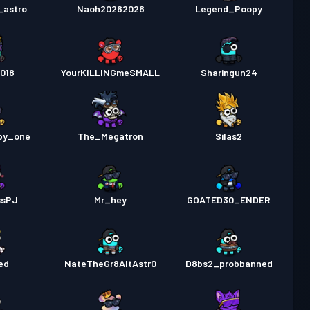
_astro
Naoh20262026
Legend_Poopy
018
YourKILLINGmeSMALL
Sharingun24
py_one
The_Megatron
Silas2
ssPJ
Mr_hey
GOATED30_ENDER
ed
NateTheGr8AltAstr0
D8bs2_probbanned