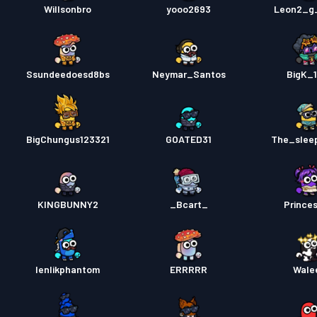
Willsonbro
yooo2693
Leon2_g
Ssundeedoesd8bs
Neymar_Santos
BigK_1
BigChungus123321
GOATED31
The_slee
KINGBUNNY2
_Bcart_
Prince
lenlikphantom
ERRRRR
Wale