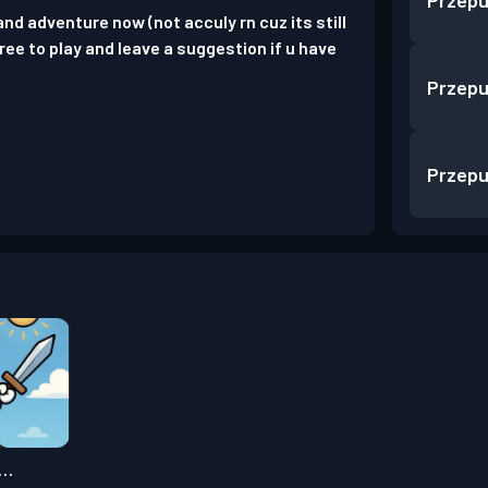
Przepu
d adventure now (not acculy rn cuz its still
free to play and leave a suggestion if u have
Przepu
Przepu