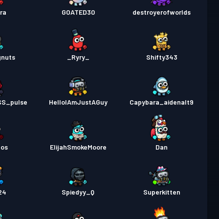
ra
GOATED30
destroyerofworlds
gnuts
_Ryry_
Shifty343
SS_pulse
HelloIAmJustAGuy
Capybara_aidenalt9
aos
ElijahSmokeMoore
Dan
24
Spiedyy_Q
Superkitten