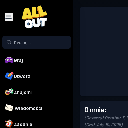
Graj
Utwórz
Znajomi
Wiadomości
O mnie:
(Dołączył October 7, 
Zadania
(Grał July 19, 2026)