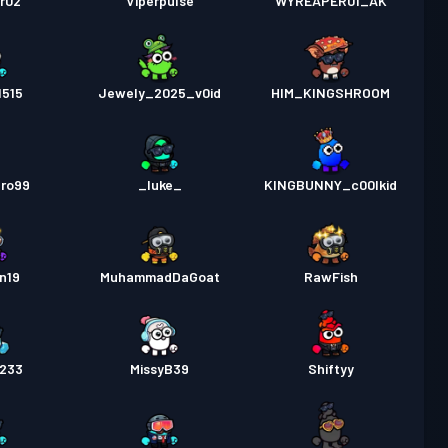
r02
Viperpulse
WYREAPER01_AK
1515
Jewely_2025_v0id
HIM_KINGSHROOM
bro99
_luke_
KINGBUNNY_c00lkid
n19
MuhammadDaGoat
RawFish
1233
MissyB39
Shiftyy