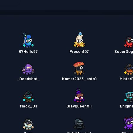
67Hello67
Preson107
SuperDog
_Deadshot_
Kamer2025_astr0
Mister
Mack_Os
SlayQueenXII
Enigm