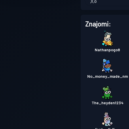
0
adventure
Znajomi:
Nathanpogo8
No_money_made_nm
The_heyden1234