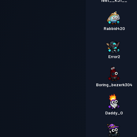
feet__KJ1__
Rabbid420
Error2
Boring_bezerk304
Daddy_O