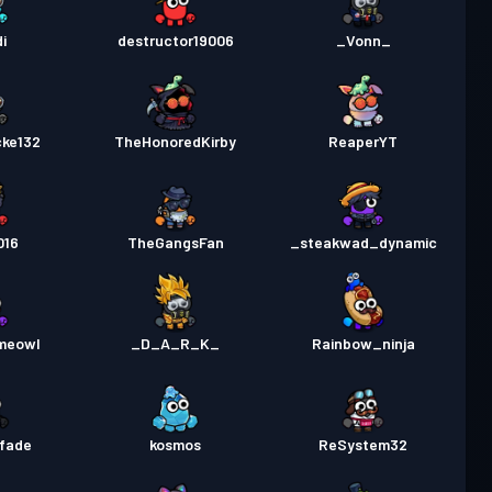
i
destructor19006
_Vonn_
cke132
TheHonoredKirby
ReaperYT
016
TheGangsFan
_steakwad_dynamic
meowl
_D_A_R_K_
Rainbow_ninja
_fade
kosmos
ReSystem32