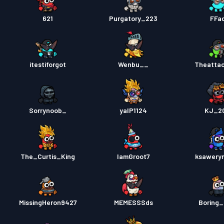
621
Purgatory_223
FFad
itestiforgot
Wenbu__
Theatta
Sorrynoob_
yalP1124
KJ_2
The_Curtis_King
IamGroot7
ksawery
MissingHeron9427
MEMESSSds
Boring