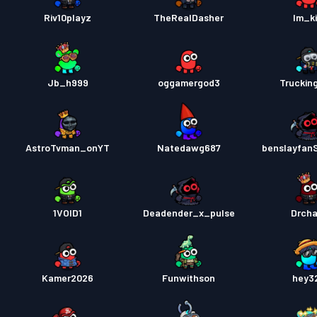
Riv10playz
TheRealDasher
Im_ki
Jb_h999
oggamergod3
Truckin
AstroTvman_onYT
Natedawg687
benslayfan
1VOID1
Deadender_x_pulse
Drch
Kamer2026
Funwithson
hey3