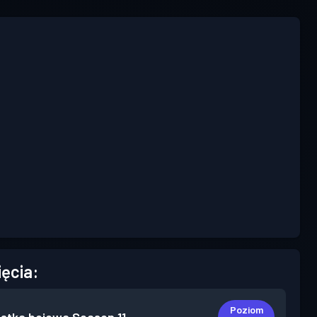
ięcia:
Poziom