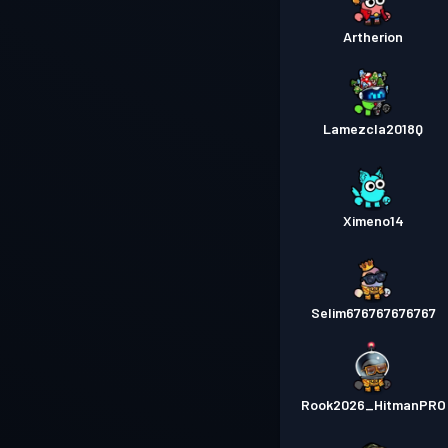
Artherion
Lamezcla2018Q
Ximeno14
Selim676767676767
Rook2026_HitmanPRO