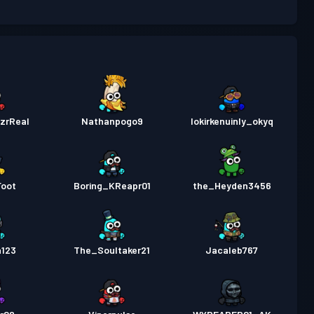
zrReal
Nathanpogo9
lokirkenuinly_okyq
Foot
Boring_KReapr01
the_Heyden3456
a123
The_Soultaker21
Jacaleb767