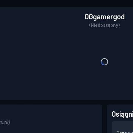
OGgamergod
(Niedostępny)
Osiągn
2025)