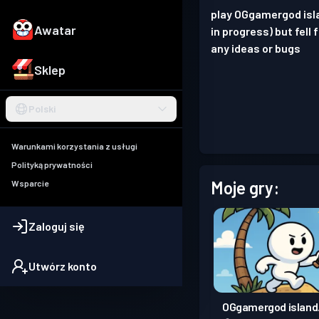
play OGgamergod islan
Awatar
in progress) but fell 
any ideas or bugs
Sklep
Polski
Warunkami korzystania z usługi
Polityką prywatności
Moje gry:
Wsparcie
Zaloguj się
Utwórz konto
OGgamergod island