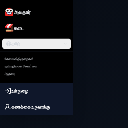
அவதார்
கடை
தமிழ்
சேவை விதிமுறைகள்
தனியுரிமைக் கொள்கை
ஆதரவு
உள்நுழை
கணக்கை உருவாக்கு