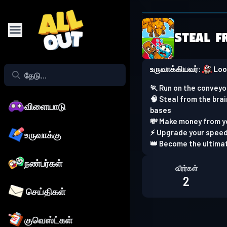
Browser is
Steal F
Play on phone
உருவாக்கியவர்:
Lo
🏃 Run on the conveyo
🧠 Steal from the bra
விளையாடு
bases
💸 Make money from y
⚡ Upgrade your speed
உருவாக்கு
👑 Become the ultimat
நண்பர்கள்
வீரர்கள்
2
செய்திகள்
குவெஸ்ட்கள்