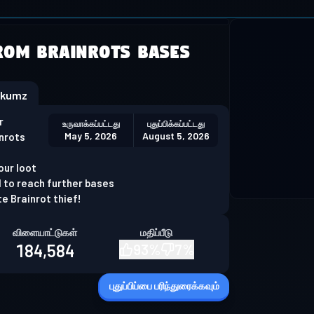
 not supported
rom Brainrots Bases
Download Chrome
okumz
r
உருவாக்கப்பட்டது
புதுப்பிக்கப்பட்டது
May 5, 2026
August 5, 2026
inrots
our loot
 to reach further bases
e Brainrot thief!
விளையாட்டுகள்
மதிப்பீடு
184,584
93
%
7
%
புதுப்பிப்பை பரிந்துரைக்கவும்