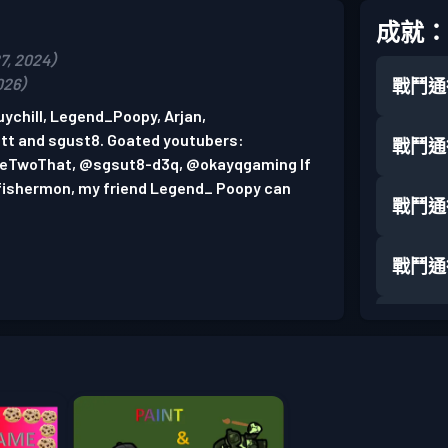
成就：
, 2024）
026）
戰鬥通
ychill, Legend_Poopy, Arjan,
t and sgust8. Goated youtubers:
戰鬥通
TwoThat, @sgsut8-d3q, @okayqgaming If
n fishermon, my friend Legend_ Poopy can
戰鬥通
戰鬥通
戰鬥通
戰鬥通
戰鬥通