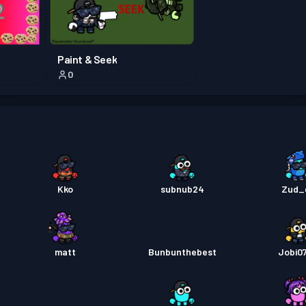
戰鬥通
Paint & Seek
0
戰鬥通
戰鬥通
Kko
subnub24
Zud_
matt
Bunbunthebest
Jobi0