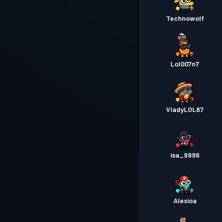
Technowolf
Lol007n7
VladyLOL67
isa_9996
Alexioa