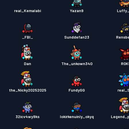
real_Kemalabi
Yazan9
Luffy
_FBI_
Sunddefan23
Rensb
Dan
The_unkown340
R0K
the_Nicky20252025
FundyGG
real_
32icv4wy9ks
lokirkenuinly_okyq
Legend_