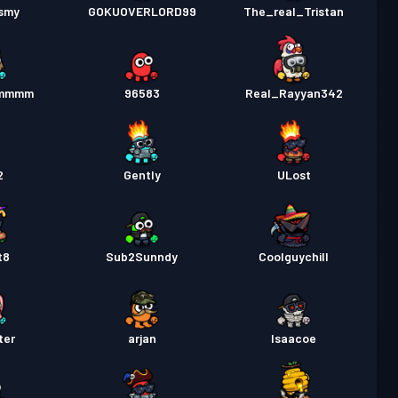
nsmy
GOKUOVERLORD99
The_real_Tristan
mmmm
96583
Real_Rayyan342
2
Gently
ULost
t8
Sub2Sunndy
Coolguychill
ter
arjan
Isaacoe