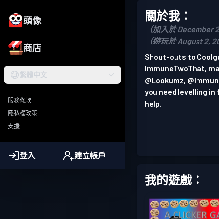
關於我：
頭像
（加入於 December 27
（遊玩於 August 2, 2
商店
Shout-outs to Coolgu
ImmuneTwoThat, mat
繁體中文
@Lookumz, @Immune
you need levelling i
服務條款
help.
隱私權政策
支援
登入
建立帳戶
我的遊戲：