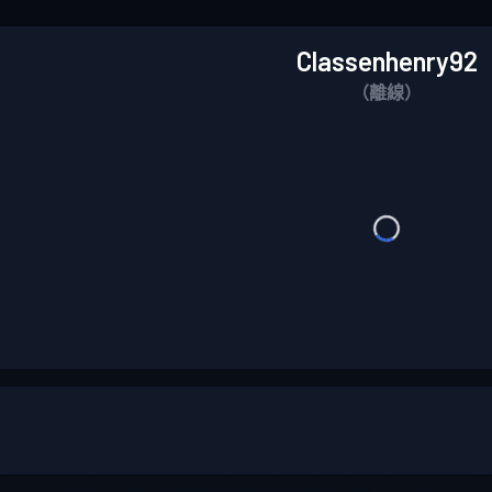
Classenhenry92
（離線）