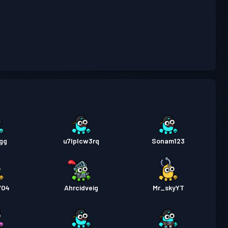
行證
Season 4
等級 7
行證
Season 3
等級 4
行證
Season 2
等級 3
gg
u7lplcw3rq
Sonam123
704
Ahrcidveig
Mr_skyYT