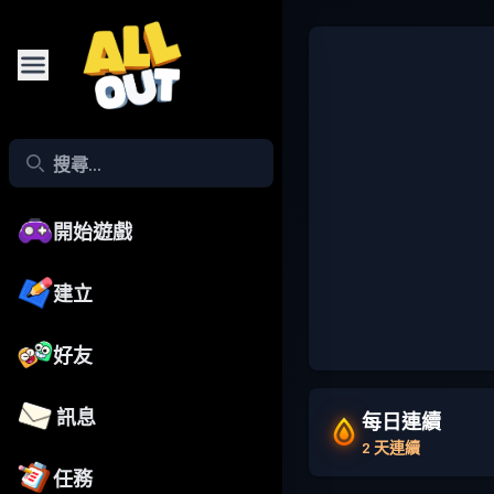
開始遊戲
建立
好友
訊息
每日連續
2 天連續
任務