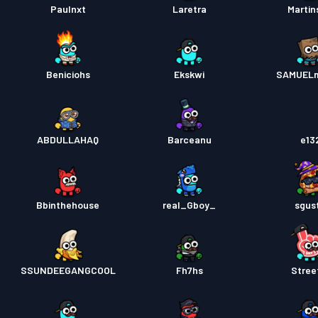
Paulnxt
Laretra
Marti
Beniciohs
Ekskwi
SAMUEL
ABDULLAHAQ
Barceanu
e13
Bbinthehouse
real_Gboy_
sgus
SSUNDEEGANGCOOL
Fh7hs
Stree