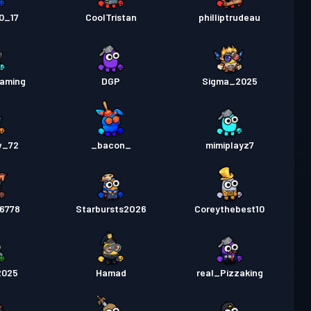
0_17
CoolTristan
philliptrudeau
gaming
DGP
Sigma_2025
w_72
_bacon_
mimiplayz7
56778
Starbursts2O26
Coreythebest10
2025
Hamad
real_Pizzaking