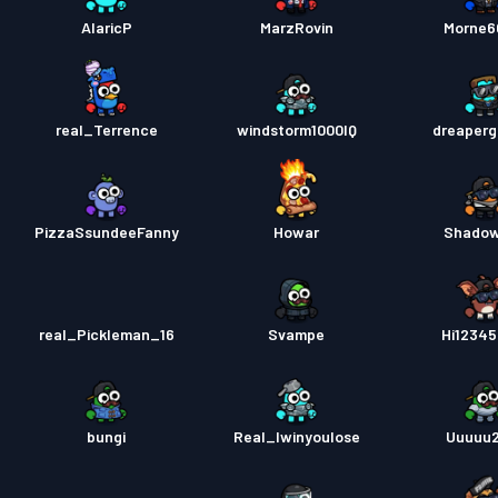
AlaricP
MarzRovin
Morne6
real_Terrence
windstorm1000IQ
dreaper
PizzaSsundeeFanny
Howar
Shado
real_Pickleman_16
Svampe
Hi1234
bungi
Real_Iwinyoulose
Uuuuu