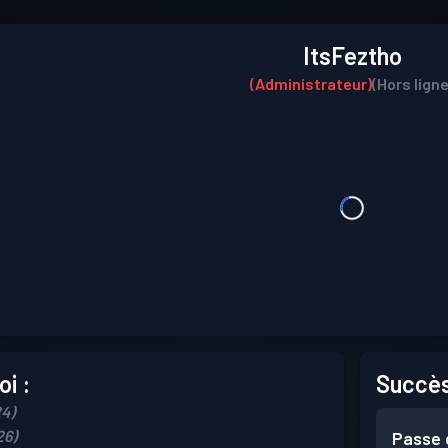
ItsFeztho
(Administrateur)
(Hors ligne
i :
Succès
24)
26)
Passe 