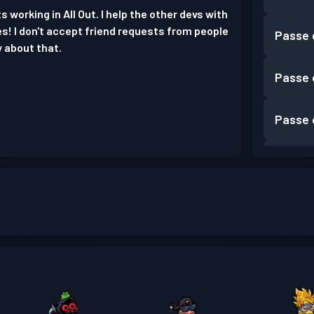
s working in All Out. I help the other devs with
es! I don't accept friend requests from people
Passe 
y about that.
Passe 
Passe 
Passe 
Passe 
Passe 