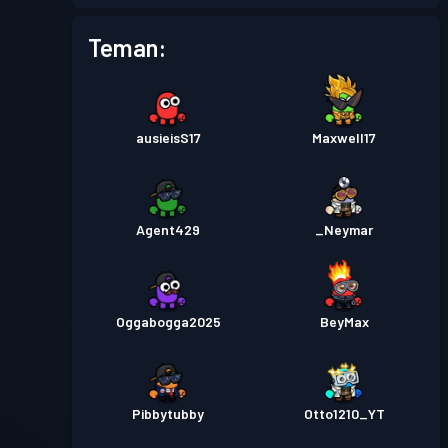
Teman:
ausieisS17
Maxwell17
Agent429
_Neymar
Oggabogga2025
BeyMax
Pibbytubby
Otto1210_YT