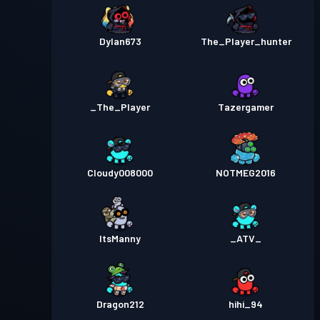
Dylan673
The_Player_hunter
_The_Player
Tazergamer
Cloudy008000
NOTMEG2016
ItsManny
_ATV_
Dragon212
hihi_94