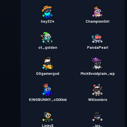
hey324
ChampionGirl
ot_golden
PandaPearl
OGgamergod
Mick9voidplain_wp
KINGBUNNY_c00lkid
Willsonbro
Linky5
_igs_