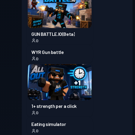
プレミアムバトルパス
レベル
30
Season 2
レベル
バトルパス
Season 1
GUN BATTLE.IO(Beta)
16
0
WYR Gun battle
0
1+ strength per a click
0
Eating simulator
0