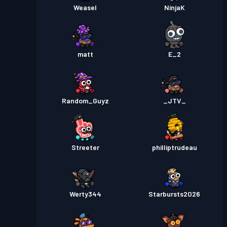
Weasel
NinjaK
matt
E_2
Random_Guyz
_JTV_
Streeter
philliptrudeau
Werty344
Starbursts2O26