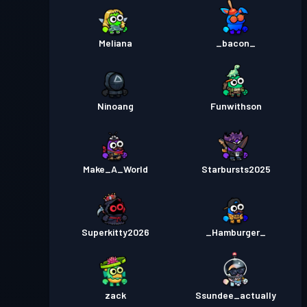
Meliana
_bacon_
Ninoang
Funwithson
Make_A_World
Starbursts2025
Superkitty2026
_Hamburger_
zack
Ssundee_actually