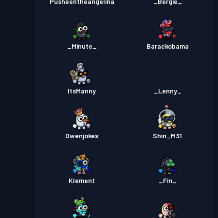
Pusheentheangelina
_Bergie_
_Minute_
Barackobama
ItsManny
_Lenny_
Owenjokes
Shin_M31
Klement
_Fin_