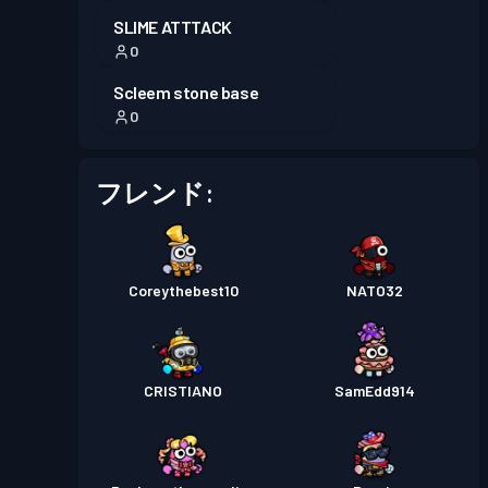
SLIME ATTTACK
0
Scleem stone base
0
フレンド:
Coreythebest10
NATO32
CRISTIANO
SamEdd914