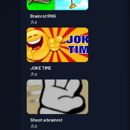
Brainrot RNG
0
JOKE TIME
0
Shoot a brainrot
0