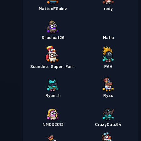
MatteoFSainz
redy
Silasloaf26
Mafia
Ssundee_Super_Fan_
PAH
Ryan_li
Ryzo
NMCD2013
CrazyCats64