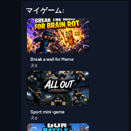
30
マイゲーム:
レベル
バトルパス
Season 7
30
レベル
バトルパス
Season 6
30
Break a wall for Meme
レベル
0
バトルパス
Season 5
30
レベル
バトルパス
Season 4
30
Sport mini-game
レベル
バトルパス
Season 3
30
0