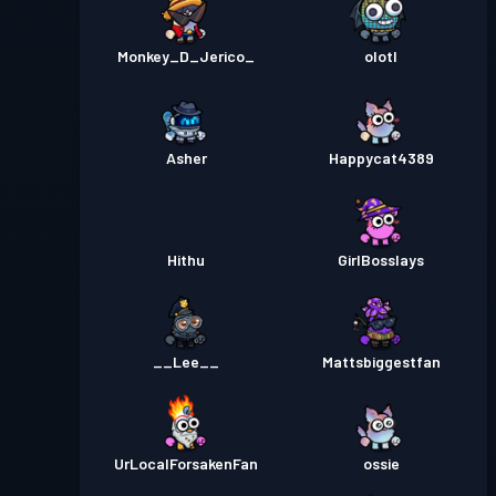
Monkey_D_Jerico_
olotl
Asher
Happycat4389
Hithu
GirlBosslays
__Lee__
Mattsbiggestfan
UrLocalForsakenFan
ossie