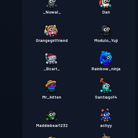
_Nowal_
Dan
Orangegirlfriend
Modulo_Yuji
_Bcart_
Rainbow_ninja
Mr_kitten
Santiago14
Maddiebear1232
achyy