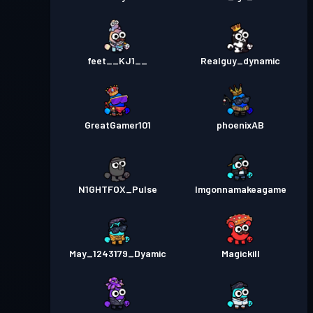
feet__KJ1__
Realguy_dynamic
GreatGamer101
phoenixAB
N1GHTFOX_Pulse
Imgonnamakeagame
May_1243179_Dyamic
Magickill