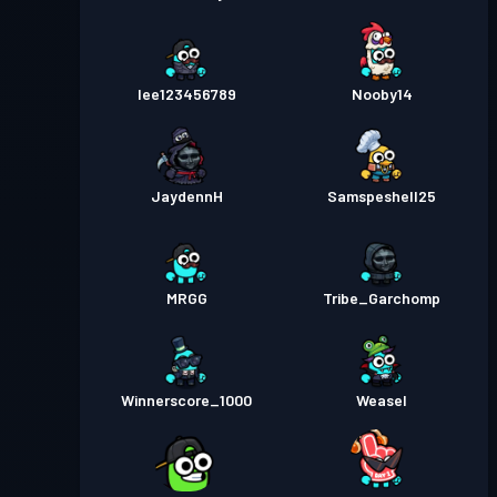
レベル
バトルパス
Season 1
30
lee123456789
Nooby14
JaydennH
Samspeshell25
MRGG
Tribe_Garchomp
Winnerscore_1000
Weasel