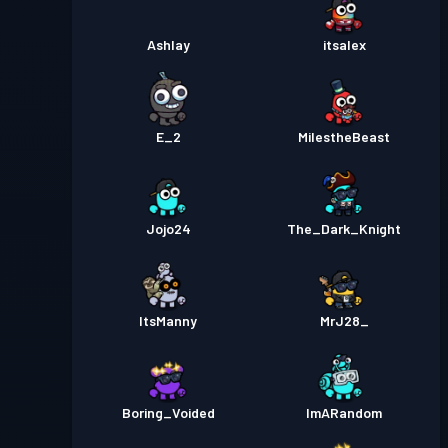
Ashlay
itsalex
E_2
MiIestheBeast
Jojo24
The_Dark_Knight
ItsManny
MrJ28_
Boring_Voided
ImARandom