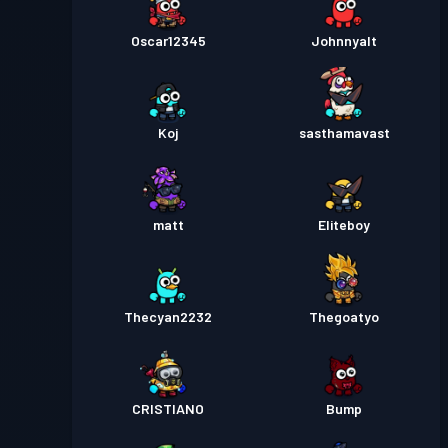
Oscar12345
Johnnyalt
Koj
sasthamavast
matt
Eliteboy
Thecyan2232
Thegoatyo
CRISTIANO
Bump