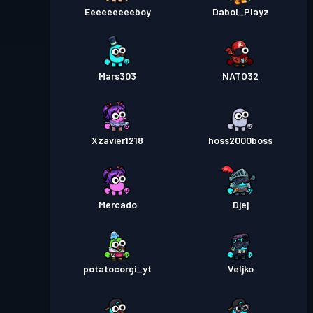
Eeeeeeeeeboy
Daboi_Playz
Mars303
NATO32
Xzavier1218
hoss2000boss
Mercado
Djej
potatocorgi_yt
Veljko