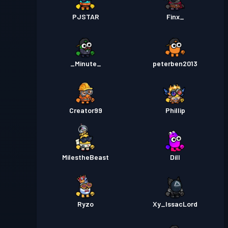
PJSTAR
Finx_
_Minute_
peterben2013
Creator99
Phillip
MilestheBeast
Dill
Ryzo
Xy_IssacLord