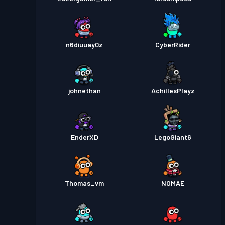
n6diuuay0z
CyberRider
johnethan
AchillesPlayz
EnderXD
LegoGiant6
Thomas_vm
NOMAE