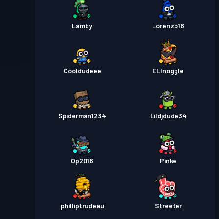
Lamby
Lorenzo16
Cooldudeee
ELInoggle
Spiderman1234
Lildjdude34
Op2016
Pinke
philliptrudeau
Streeter