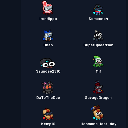
IronHippo
Someone4
Oban
SuperSpiderMan
Ssundee2910
Mif
DaToTheDee
SavageDragon
Kemp10
Hoomans_last_day