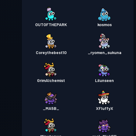
OUTOFTHEPARK
kosmos
Coreythebest10
_ryomen_sukuna
GrimAlchemist
Lilunseen
_MA5B_
XFluffyX