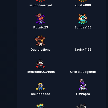
ssunddeeroyal
Justin888
Potato23
Sundee135
Dualarationa
Sprinki1152
TheBeast0034696
Cristal_Legends
Ssundaedee
Pizzapro