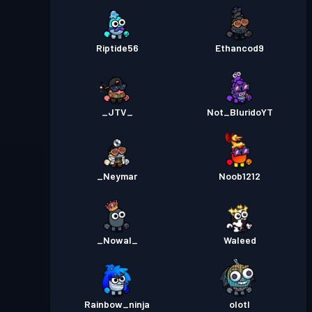
Riptide56
Ethancod9
_JTV_
Not_BluridoYT
_Neymar
Noob1212
_Nowal_
Waleed
Rainbow_ninja
olotl