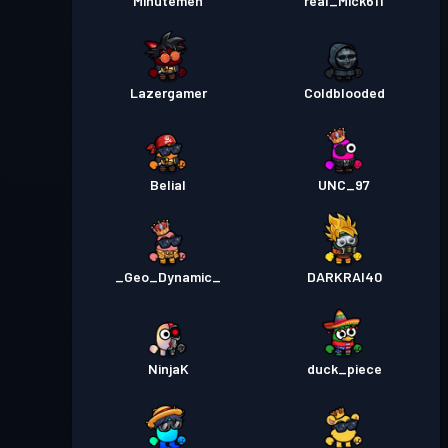
Minutemen
real_Mick611
Lazergamer
Coldblooded
Belial
UNC_97
_Geo_Dynamic_
DARKRAI40
NinjaK
duck_piece