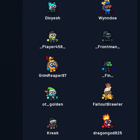
Divyesh
Wynndoe
_Player456_
_Frontman_
GrimReaper97
_Fin_
ot_golden
FalloutBrawler
Kreek
dragongod825