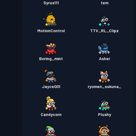
Syrus111
tem
MotionControl
TTV_RL_Clipz
Boring_mint
Asher
Jayce001
ryomen_sukuna_
Candycorn
Plushy