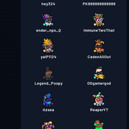
hey324
PK999999999999
ender_nps_Q
ImmuneTwoThat
yalP1124
CadenAllOut
Legend_Poopy
OGgamergod
itzsea
ReaperYT