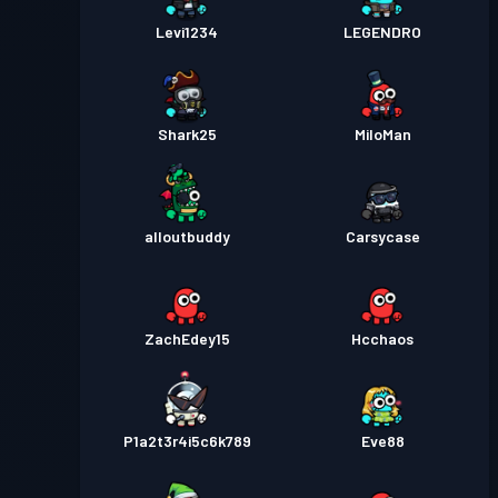
Levi1234
LEGENDRO
Shark25
MiloMan
alloutbuddy
Carsycase
ZachEdey15
Hcchaos
P1a2t3r4i5c6k789
Eve88