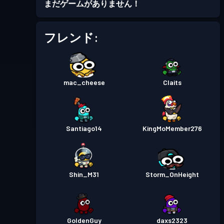
バトルパス
Season 7
まだゲームがありません！
30
フレンド:
レベル
バトルパス
Season 6
30
レベル
バトルパス
mac_cheese
Season 5
Claits
30
レベル
バトルパス
Season 4
Santiago14
KingMoMember276
12
レベル
バトルパス
Season 3
30
Shin_M31
Storm_OnHeight
レベル
バトルパス
Season 2
30
GoldenGuy
daxs2323