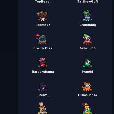
TopBeast
MatthewGoff
Doom873
Arondukaj
CosmicPlaz
Aidwhip15
Barackobama
Ivan69
_Ren2_
H11ms0ph13