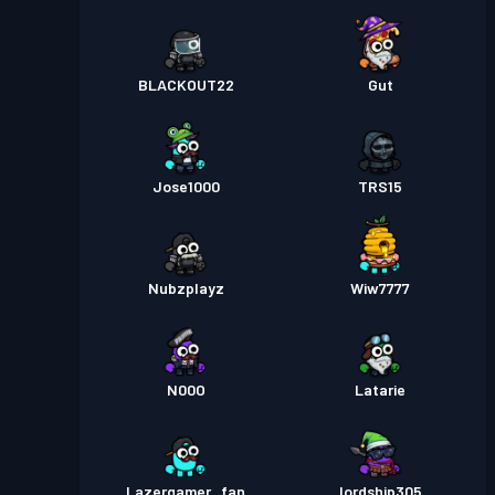
BLACKOUT22
Gut
Jose1000
TRS15
Nubzplayz
Wiw7777
N00O
Latarie
Lazergamer_fan
lordship305