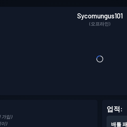
Sycomungus101
(오프라인)
업적:
에 가입)
레이)
배틀 