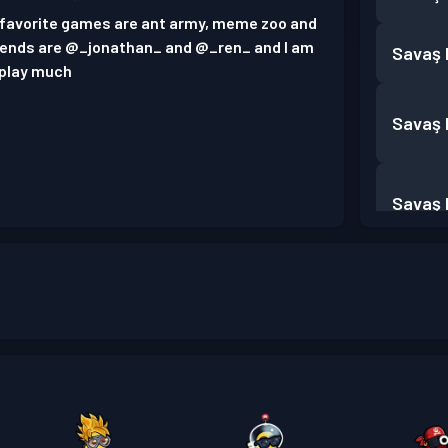
y favorite games are ant army, meme zoo and
iends are @_jonathan_ and @_ren_ and I am
Savaş B
 play much
Savaş B
Savaş B
Savaş B
Savaş B
Savaş B