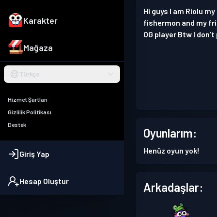
Hi guys I am Riolu m
Karakter
fishermon and my fr
OG player Btw I don’t
Mağaza
Türkçe
Hizmet Şartları
Gizlilik Politikası
Destek
Oyunlarım:
Henüz oyun yok!
Giriş Yap
Hesap Oluştur
Arkadaşlar: