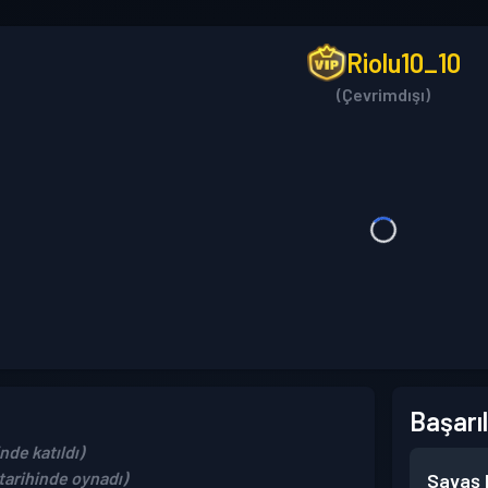
Riolu10_10
(Çevrimdışı)
Başarıl
nde katıldı)
tarihinde oynadı)
Savaş B