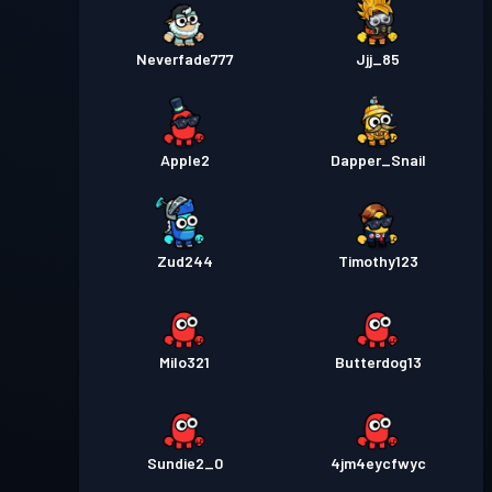
Neverfade777
Jjj_85
Apple2
Dapper_Snail
Zud244
Timothy123
Milo321
Butterdog13
Sundie2_0
4jm4eycfwyc