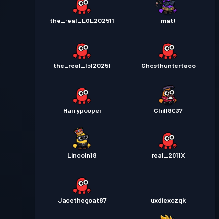
the_real_LOL202511
matt
the_real_lol20251
Ghosthuntertaco
Harrypooper
Chill8037
Lincoln18
real_2011X
Jacethegoat87
uxdiexczqk