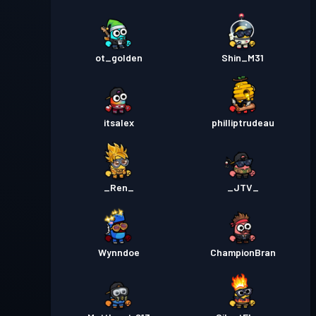
Tiket pertempuran
Season
Tingkat
9
2
ot_golden
Shin_M31
Tiket pertempuran
Season
Tingkat
4
1
itsalex
philliptrudeau
_Ren_
_JTV_
Wynndoe
ChampionBran