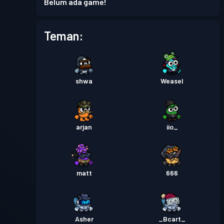
Belum ada game!
Tiket pertempuran
Season
Tingkat
Teman:
3
7
Tiket pertempuran
Season
Tingkat
4
6
shwa
Weasel
Tiket pertempuran
Season
Tingkat
1
5
arjan
iio_
Tiket pertempuran
Season
Tingkat
2
4
matt
666
Tiket pertempuran
Season
Tingkat
20
3
Asher
_Bcart_