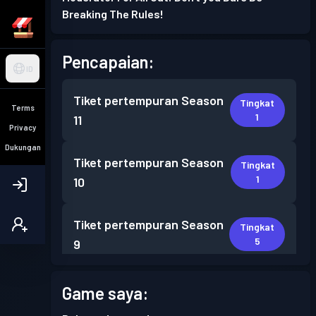
Breaking The Rules!
Pencapaian:
ID
Tiket pertempuran
Season
Tingkat
Terms
1
11
Privacy
Dukungan
Tiket pertempuran
Season
Tingkat
1
10
Tiket pertempuran
Season
Tingkat
5
9
Tiket pertempuran
Season
Game saya:
Tingkat
2
8