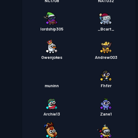
NC1708
NATO32
lordship305
_Bcart_
Owenjokes
Andrew003
muninn
Fhfirr
Archie13
Zane1