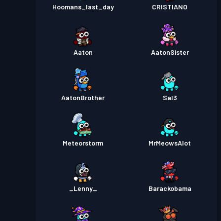
Hoomans_last_day
CRISTIANO
Aaton
AatonSister
AatonBrother
Sal3
Meteorstorm
MrMeowsAlot
_Lenny_
Barackobama