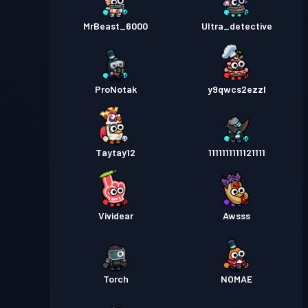
MrBeast_6000
Ultra_detective
ProNotak
y9qwcs2ezzl
Taytay12
1111111111121111
Vividear
Awsss
Torch
NOMAE