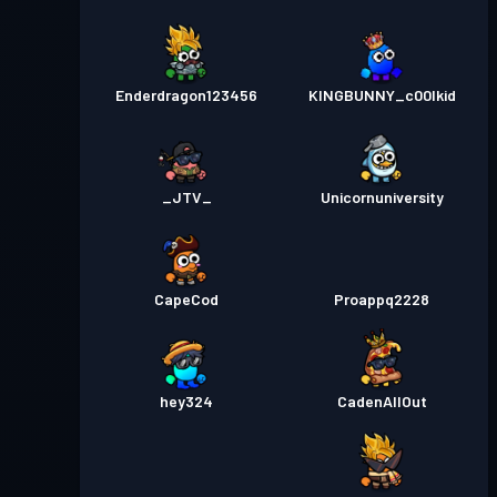
Enderdragon123456
KINGBUNNY_c00lkid
_JTV_
Unicornuniversity
CapeCod
Proappq2228
hey324
CadenAllOut