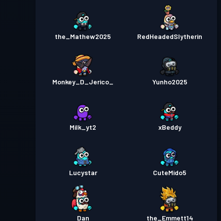
the_Mathew2025
RedHeadedSlytherin
Monkey_D_Jerico_
Yunho2025
Milk_yt2
xBeddy
Lucystar
CuteMido5
Dan
the_Emmett14