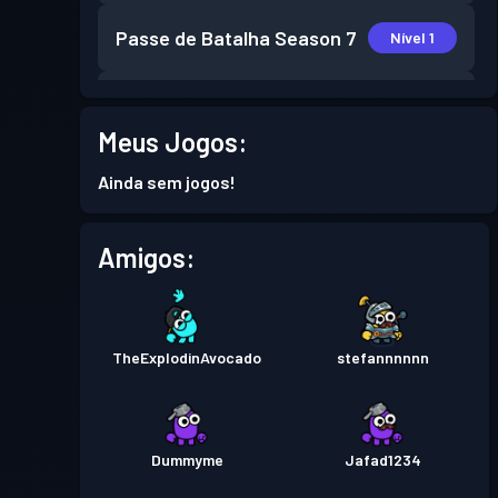
Passe de Batalha
Season 7
Nível 1
Passe de Batalha
Season 6
Nível 3
Meus Jogos:
Passe de Batalha
Season 5
Nível 4
Ainda sem jogos!
Passe de Batalha
Season 4
Nível 2
Amigos:
Passe de Batalha
Season 3
Nível 8
TheExplodinAvocado
stefannnnnn
Passe de Batalha
Season 2
Nível 10
Passe de Batalha
Season 1
Nível 14
Dummyme
Jafad1234