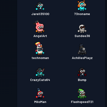
Jarell35100
73noname
AngelArt
Sundee36
technoman
AchillesPlayz
CrazyCats64
Bump
MiloMan
Flashspeed721