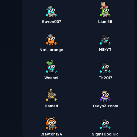
Gavon007
Liam56
Not_orange
MilkYT
Weasel
Tb2017
Hamad
teeyo3izcom
Clayton124
SigmaCoolKid