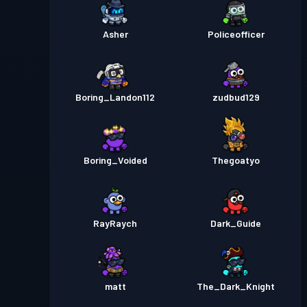
Asher
Policeofficer
Boring_Landon112
zudbud129
Boring_Voided
Thegoatyo
RayRaych
Dark_Guide
matt
The_Dark_Knight