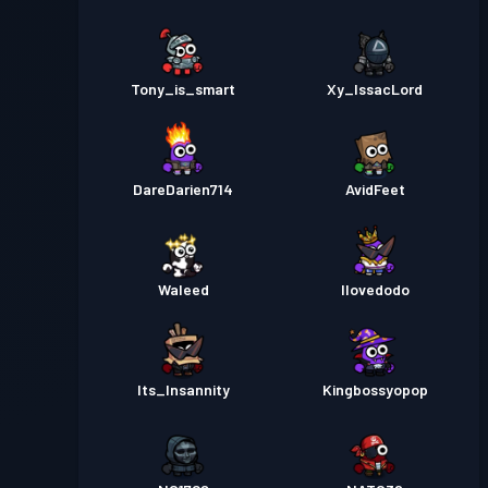
Tony_is_smart
Xy_IssacLord
DareDarien714
AvidFeet
Waleed
Ilovedodo
Its_Insannity
Kingbossyopop