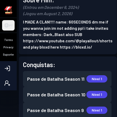
(Entrou em December 6, 2024)
(Jogou em August 2, 2026)
I MADE A CLAN!!!! name: 60SEC0NDS dm me if
PT
you wanna join im not adding ppl i take invites
members: Dark_Blast also SUB
Terms
https://www.youtube.com/@playallout/shorts
and play bloxd here https://bloxd.io/
Privacy
Suporte
Conquistas:
Passe de Batalha
Season 11
Nível 1
Passe de Batalha
Season 10
Nível 1
Passe de Batalha
Season 9
Nível 1