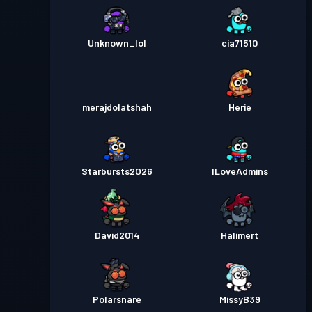
Unknown_lol
cia71510
merajdolatshah
Herie
Starbursts2O26
ILoveAdmins
David2014
Halimert
Polarsnare
MissyB39