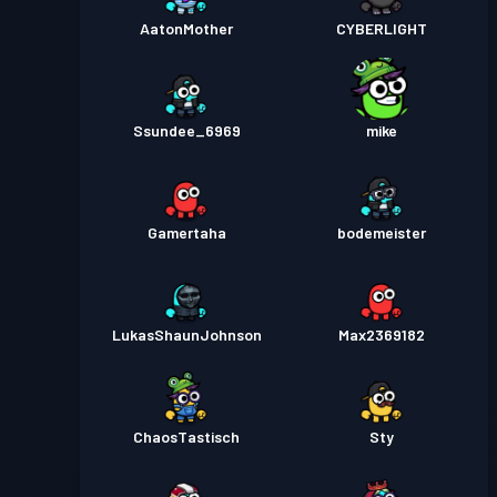
AatonMother
CYBERLIGHT
Ssundee_6969
mike
Gamertaha
bodemeister
LukasShaunJohnson
Max2369182
ChaosTastisch
Sty