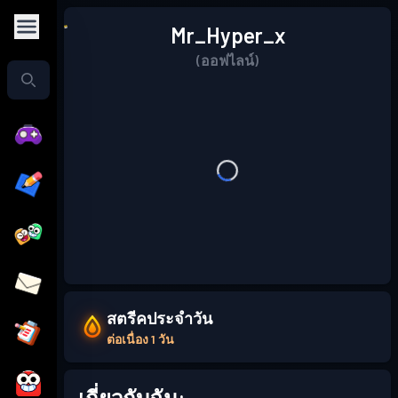
Mr_Hyper_x
(ออฟไลน์)
สตรีคประจำวัน
ต่อเนื่อง 1 วัน
เกี่ยวกับฉัน: