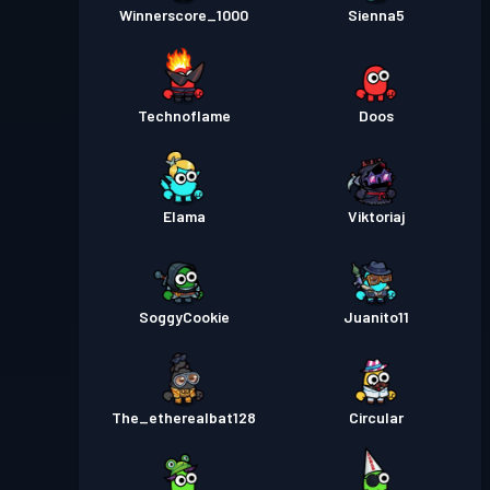
Winnerscore_1000
Sienna5
Technoflame
Doos
Elama
Viktoriaj
SoggyCookie
Juanito11
The_etherealbat128
Circular