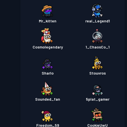
Mr_kitten
real_Legend1
Cosmolegendary
1_ChaosCo_1
Sharlo
Stouvros
Sounded_fan
5plat_gamer
Freedom_59
CookieUwU