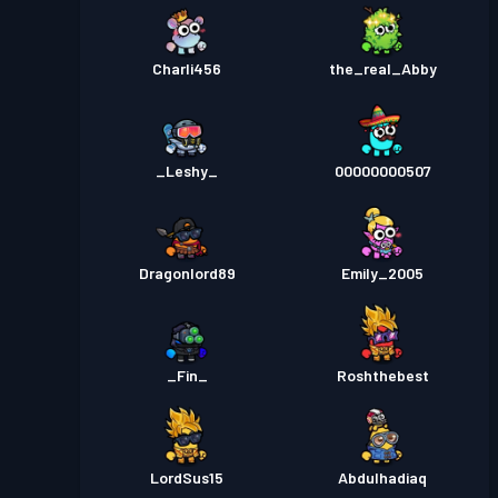
Charli456
the_real_Abby
_Leshy_
00000000507
Dragonlord89
Emily_2005
_Fin_
Roshthebest
LordSus15
Abdulhadiaq