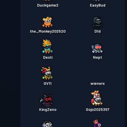
Duckgame2
EasyBud
the_Monkey202520
D1d
Desti
Nept
GV11
wieners
KingZeno
Gojo2025357