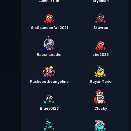
Aser_31116
Aryaman
theSsundeefan2021
Stavros
BaconLeader
ebe2025
Pusheentheangelina
RayanMario
Bluey0123
Clucky