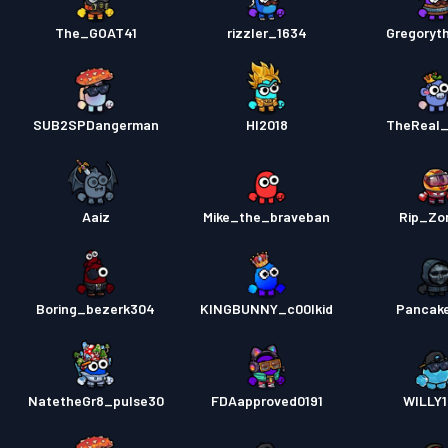
The_GOAT41
rizzler_1634
Gregoryth
SUB2SPDangerman
HI2018
TheReal
Aaiz
Mike_the_braveban
Rip_Zor
Boring_bezerk304
KINGBUNNY_c00lkid
Pancak
NatetheGr8_pulse30
FDAapproved0191
WILLY