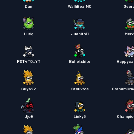
Dan
WalliBearMC
Geord
Luriq
Juanito11
Mervi
P0T4T0_YT
Bulletsbite
Happyca
Guy422
Stouvros
GrahamCra
Jjo9
Linky5
Champio