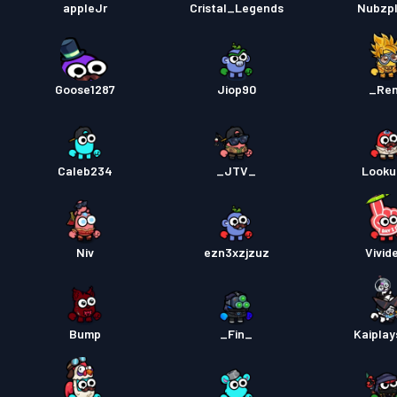
appleJr
Cristal_Legends
Nubzp
Goose1287
Jiop90
_Re
Caleb234
_JTV_
Look
Niv
ezn3xzjzuz
Vivid
Bump
_Fin_
Kaiplay