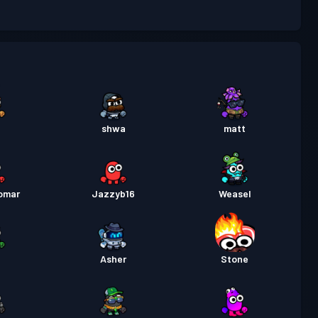
ileti
Season 1
Seviye 2
t
shwa
matt
omar
Jazzyb16
Weasel
_
Asher
Stone