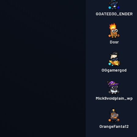
GOATED30_ENDER
Dosr
OGgamergod
Mick9voidplain_wp
OrangeFanta12