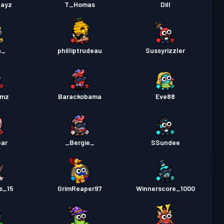
layz
T_Homas
Dill
n_
philliptrudeau
Sussyrizzler
umz
Barackobama
Eve88
ear
_Bergie_
SSundee
s_15
GrimReaper97
Winnerscore_1000