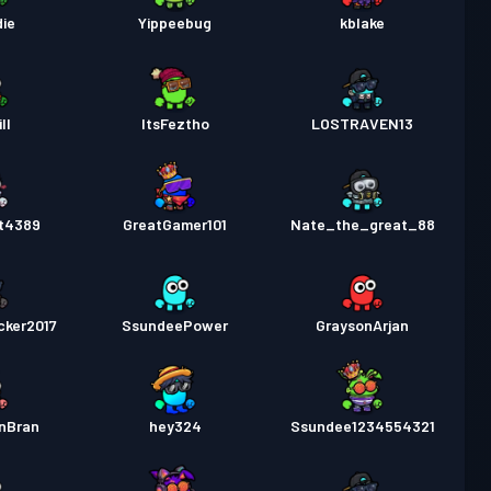
ie
Yippeebug
kblake
ll
ItsFeztho
LOSTRAVEN13
t4389
GreatGamer101
Nate_the_great_88
cker2017
SsundeePower
GraysonArjan
nBran
hey324
Ssundee1234554321