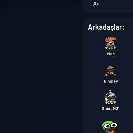
8
Arkadaşlar:
Mas
Bingley
Shin_M31