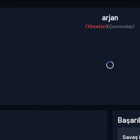
arjan
(Yönetici)
(Çevrimdışı)
Başarıl
Savaş B