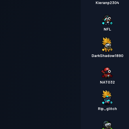
Kieranp2304
NFL
DarkShadow1890
NATO32
Rip_glitch