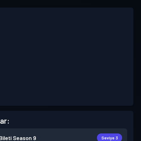
ar:
ileti
Season 9
Seviye 3