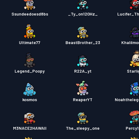
Ssundeedoesd8bs
_Ty_on120Hz_
Lucifer_Th
Ultimate77
BeastBrother_23
Khalilmo
Legend_Poopy
R22A_yt
Starli
kosmos
ReaperYT
Noahtheleg
M3NACE2HAWAII
The_sleepy_one
Percy