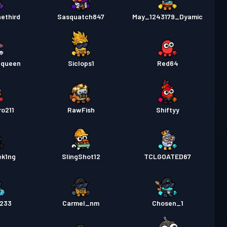
ethird
Sasquatch847
May_1243179_Dyamic
_queen
Siclops1
Red64
o211
RawFish
Shiftyy
ek1ng
SlingShot12
TCLGOATED67
1233
Carmel_nm
Chosen_1