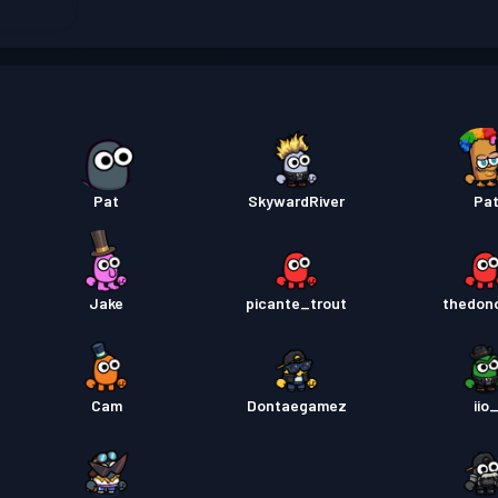
Savaş B
Pat
SkywardRiver
Pa
Jake
picante_trout
thedon
Cam
Dontaegamez
iio