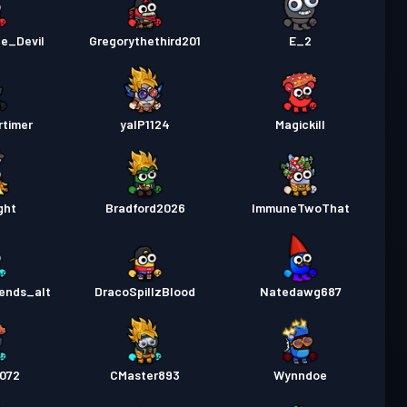
e_Devil
Gregorythethird201
E_2
rtimer
yalP1124
Magickill
ght
Bradford2026
ImmuneTwoThat
ends_alt
DracoSpillzBlood
Natedawg687
1072
CMaster893
Wynndoe