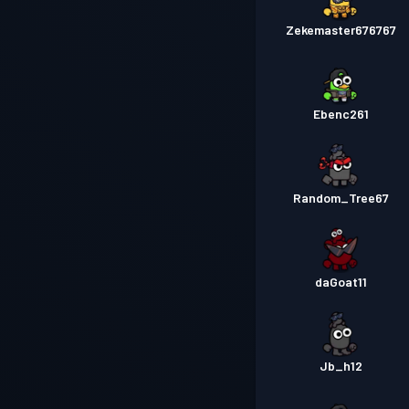
Zekemaster676767
Ebenc261
Random_Tree67
daGoat11
Jb_h12